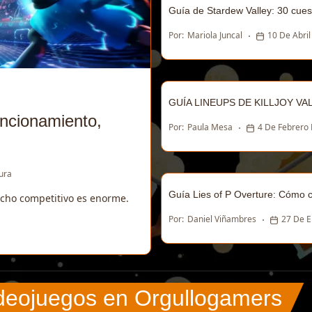
Guía de Stardew Valley: 30 cues
Por:
Mariola Juncal
10 De Abri
GUÍA LINEUPS DE KILLJOY V
ncionamiento,
Por:
Paula Mesa
4 De Febrero
ura
Guía Lies of P Overture: Cómo 
cho competitivo es enorme.
Por:
Daniel Viñambres
27 De 
ideojuegos en Orgullogamers