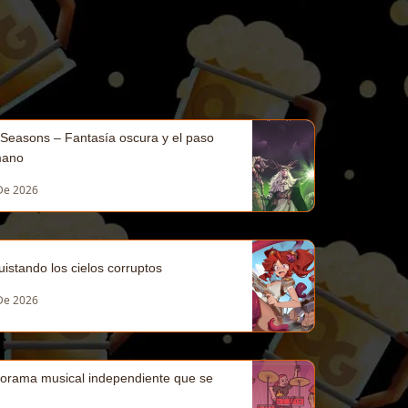
f Seasons – Fantasía oscura y el paso
mano
 De 2026
istando los cielos corruptos
 De 2026
norama musical independiente que se