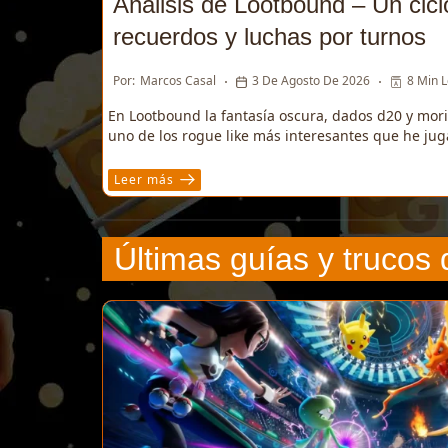
Análisis de Lootbound – Un ciclo
recuerdos y luchas por turnos
Por:
Marcos Casal
3 De Agosto De 2026
8 Min 
En Lootbound la fantasía oscura, dados d20 y mor
uno de los rogue like más interesantes que he jug
Leer más
Últimas guías y trucos