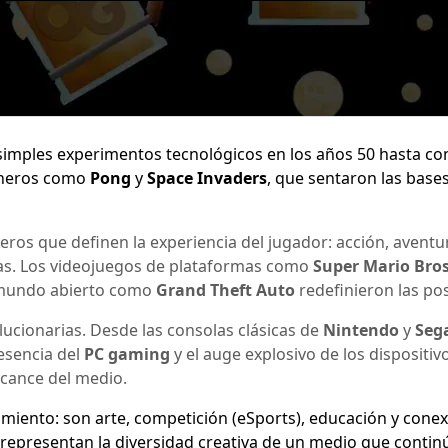
mples experimentos tecnológicos en los años 50 hasta conv
oneros como
Pong
y
Space Invaders
, que sentaron las base
eros que definen la experiencia del jugador: acción, aventu
cas. Los videojuegos de plataformas como
Super Mario Bro
 mundo abierto como
Grand Theft Auto
redefinieron las pos
ucionarias. Desde las consolas clásicas de
Nintendo
y
Seg
esencia del
PC gaming
y el auge explosivo de los dispositi
alcance del medio.
imiento: son arte, competición (eSports), educación y conex
representan la diversidad creativa de un medio que contin