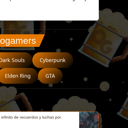
llogamers
Dark Souls
Cyberpunk
Elden Ring
GTA
 infinito de recuerdos y luchas por