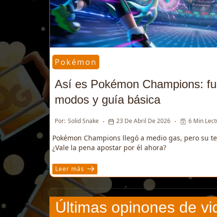
Pokémon
Así es Pokémon Champions: fu
modos y guía básica
Por:
Solid Snake
23 De Abril De 2026
6 Min Lect
Pokémon Champions llegó a medio gas, pero su te
¿Vale la pena apostar por él ahora?
Leer más
Últimas opinones de v