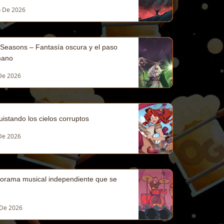
o De 2026
f Seasons – Fantasía oscura y el paso
mano
 De 2026
istando los cielos corruptos
 De 2026
norama musical independiente que se
 De 2026