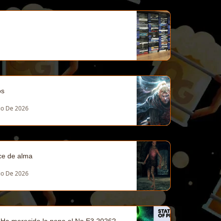
os
lio De 2026
ece de alma
lio De 2026
 ¿Ha merecido la pena el No E3 2026?