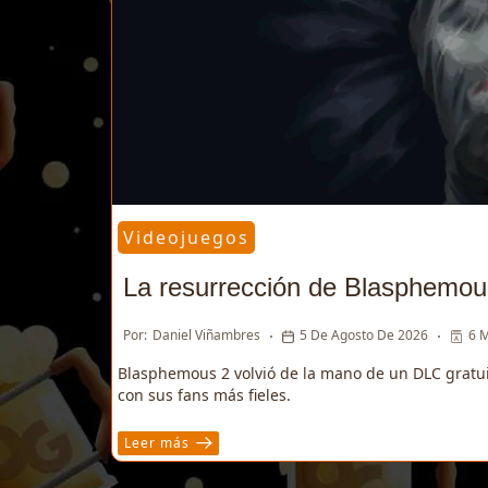
Videojuegos
La resurrección de Blasphemou
Por:
Daniel Viñambres
5 De Agosto De 2026
6 M
Blasphemous 2 volvió de la mano de un DLC gratuit
con sus fans más fieles.
Leer más