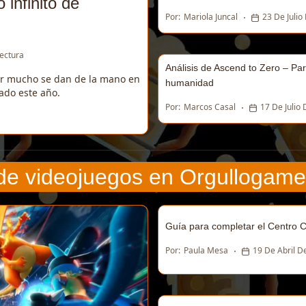
 infinito de
Por:
Mariola Juncal
23 De Julio
Lectura
Análisis de Ascend to Zero – Par
ir mucho se dan de la mano en
humanidad
ado este año.
Por:
Marcos Casal
17 De Julio
 de videojuegos en Orgullogame
Guía para completar el Centro C
Por:
Paula Mesa
19 De Abril D