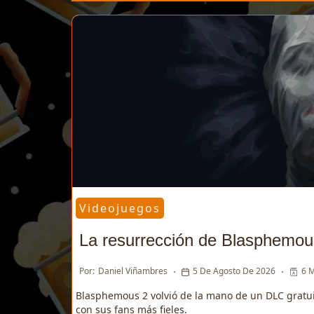
Videojuegos
La resurrección de Blasphemou
Por:
Daniel Viñambres
5 De Agosto De 2026
6 M
Blasphemous 2 volvió de la mano de un DLC gratuit
con sus fans más fieles.