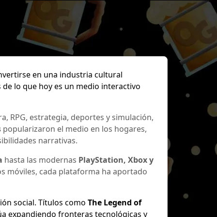
ertirse en una industria cultural
s de lo que hoy es un medio interactivo
ra, RPG, estrategia, deportes y simulación,
s
popularizaron el medio en los hogares,
ibilidades narrativas.
a
hasta las modernas
PlayStation, Xbox y
vos móviles, cada plataforma ha aportado
ión social. Títulos como
The Legend of
úa expandiendo fronteras tecnológicas y