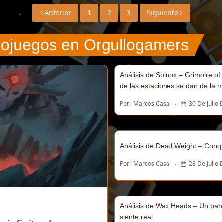
Anterior
1
2
3
Siguiente
deojuegos en Orgullogamers
Análisis de Solnox – Grimoire o
de las estaciones se dan de la 
Por:
Marcos Casal
30 De Julio
Análisis de Dead Weight – Conqu
Por:
Marcos Casal
28 De Julio
Análisis de Wax Heads – Un pa
siente real