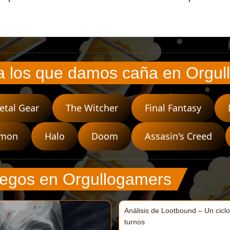
a los que damos caña en Orgu
etal Gear
The Witcher
Final Fantasy
émon
Halo
Doom
Assasin's Creed
uegos en Orgullogamers
Análisis de Lootbound – Un ciclo
turnos