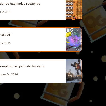
tiones habituales resueltas
l De 2026
ALORANT
 De 2026
completar la quest de Rosaura
Enero De 2026