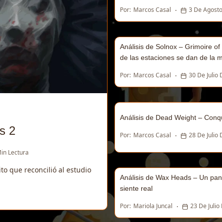
Por:
Marcos Casal
3 De Agost
Análisis de Solnox – Grimoire o
de las estaciones se dan de la 
Por:
Marcos Casal
30 De Julio
Análisis de Dead Weight – Conqu
s 2
Por:
Marcos Casal
28 De Julio
in Lectura
o que reconcilió al estudio
Análisis de Wax Heads – Un pa
siente real
Por:
Mariola Juncal
23 De Julio