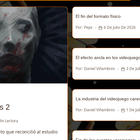
El fin del formato físico
Por:
Peps
6 De Julio De 2026
El efecto ancla en los videojueg
Por:
Daniel Viñambres
3 De Ju
La industria del videojuego car
s 2
Por:
Daniel Viñambres
1 De Ju
in Lectura
o que reconcilió al estudio
Fin de los eventos veraniegos: