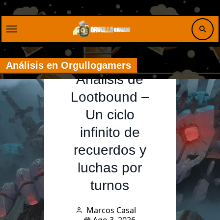
Saltar
al
contenido
Videojuegos
Análisis en Orgullogamers
Análisis de
Lootbound –
Un ciclo
infinito de
recuerdos y
luchas por
turnos
Marcos Casal