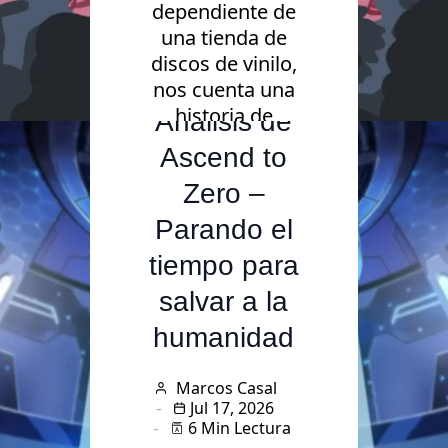
dependiente de
una tienda de
Videojuegos
discos de vinilo,
nos cuenta una
historia de
Análisis de
reconciliación.
Ascend to
Zero –
Parando el
tiempo para
salvar a la
humanidad
Marcos Casal
Jul 17, 2026
6 Min Lectura