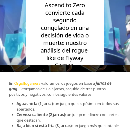
Ascend to Zero
convierte cada
segundo
congelado en una
decisión de vida o
muerte: nuestro
análisis del rogue-
like de Flyway
Games.
En
Orgullogamers
valoramos los juegos en base a
jarras de
grog
.
Otorgamos de 1 a 5 jarras, seguido de tres puntos
positivos y negativos, con los siguientes valores:
Aguachirla (1 jarra)
: un juego que es pésimo en todos sus
apartados.
Cerveza caliente (2 jarras)
: un juego mediocre con partes
que destacan.
Baja bien si está fría (3 jarras)
: un juego más que notable