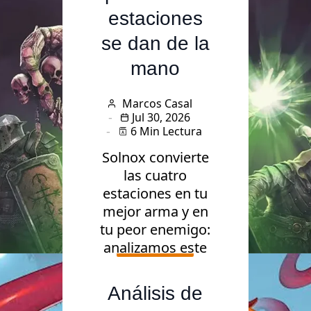
estaciones
se dan de la
mano
Marcos Casal
Jul 30, 2026
6 Min Lectura
Solnox convierte
las cuatro
estaciones en tu
mejor arma y en
tu peor enemigo:
analizamos este
Videojuegos
deckbuilder
táctico.
Análisis de