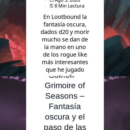
Ago 3, 2026
8 Min Lectura
En Lootbound la
fantasía oscura,
dados d20 y morir
mucho se dan de
la mano en uno
Videojuegos
de los rogue like
más interesantes
Análisis de
que he jugado
Solnox –
este año.
Grimoire of
Seasons –
Fantasía
oscura y el
paso de las