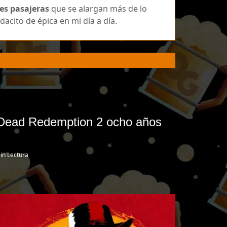
nes pasajeras
que se alargan más de lo
dacito de épica en mi día a día.
Dead Redemption 2 ocho años
in Lectura