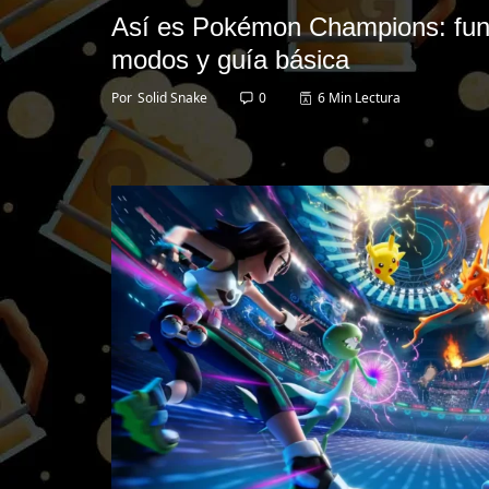
Así es Pokémon Champions: fun
modos y guía básica
Por
Solid Snake
0
6 Min Lectura