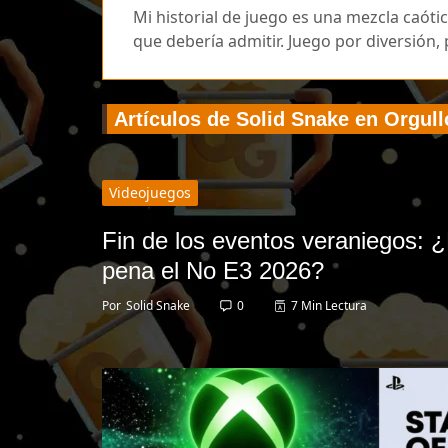
Mi historial de juego es una mezcla caóti
que debería admitir. Juego por diversión, 
Artículos de Solid Snake en Orgul
Videojuegos
Fin de los eventos veraniegos: 
pena el No E3 2026?
Por
Solid Snake
0
7 Min Lectura