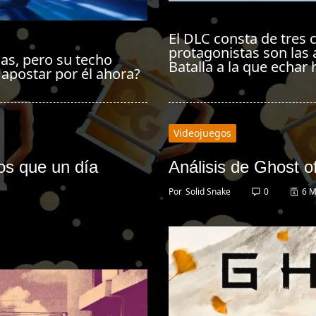
El DLC consta de tres 
protagonistas son las
s, pero su techo
Batalla a la que echar
 apostar por él ahora?
Videojuegos
os que un día
Análisis de Ghost of
Por
Solid Snake
0
6 M