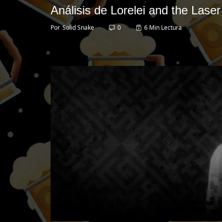
Análisis de Lorelei and the Lase
Por
Solid Snake
0
6 Min Lectura