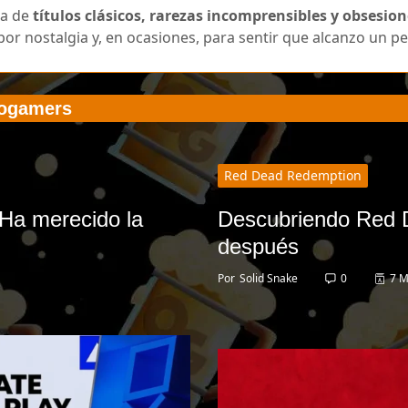
ca de
títulos clásicos, rarezas incomprensibles y obsesio
por nostalgia y, en ocasiones, para sentir que alcanzo un pe
logamers
Red Dead Redemption
¿Ha merecido la
Descubriendo Red 
después
Por
Solid Snake
0
7 M