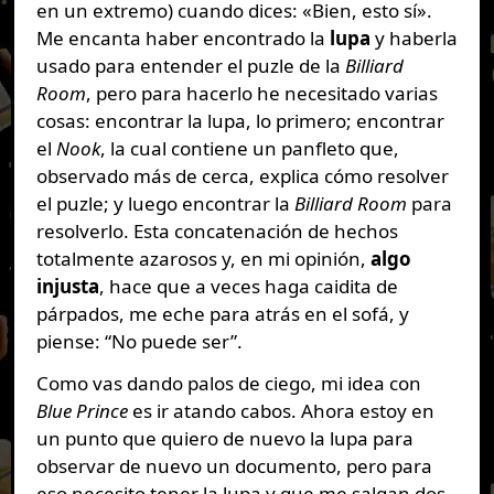
en un extremo) cuando dices: «Bien, esto sí».
Me encanta haber encontrado la
lupa
y haberla
usado para entender el puzle de la
Billiard
Room
, pero para hacerlo he necesitado varias
cosas: encontrar la lupa, lo primero; encontrar
el
Nook
, la cual contiene un panfleto que,
observado más de cerca, explica cómo resolver
el puzle; y luego encontrar la
Billiard Room
para
resolverlo. Esta concatenación de hechos
totalmente azarosos y, en mi opinión,
algo
injusta
, hace que a veces haga caidita de
párpados, me eche para atrás en el sofá, y
piense: “No puede ser”.
Como vas dando palos de ciego, mi idea con
Blue Prince
es ir atando cabos. Ahora estoy en
un punto que quiero de nuevo la lupa para
observar de nuevo un documento, pero para
eso necesito tener la lupa y que me salgan dos