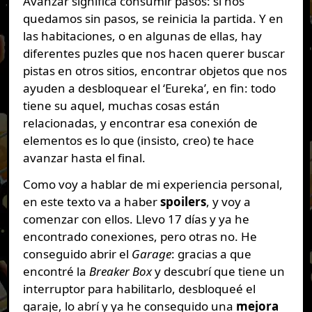
Avanzar significa consumir pasos: si nos
quedamos sin pasos, se reinicia la partida. Y en
las habitaciones, o en algunas de ellas, hay
diferentes puzles que nos hacen querer buscar
pistas en otros sitios, encontrar objetos que nos
ayuden a desbloquear el ‘Eureka’, en fin: todo
tiene su aquel, muchas cosas están
relacionadas, y encontrar esa conexión de
elementos es lo que (insisto, creo) te hace
avanzar hasta el final.
Como voy a hablar de mi experiencia personal,
en este texto va a haber
spoilers
, y voy a
comenzar con ellos. Llevo 17 días y ya he
encontrado conexiones, pero otras no. He
conseguido abrir el
Garage
: gracias a que
encontré la
Breaker Box
y descubrí que tiene un
interruptor para habilitarlo, desbloqueé el
garaje, lo abrí y ya he conseguido una
mejora