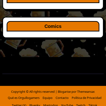
Comics
Copyright © All rights reserved
|
Blogarise
por
Themeansar
.
Qué es Orgullogamers
Equipo
Contacto
Política de Privacidad
Twitter (X)
Bluesky
Mastodon
YouTube
Twitch
Tiktok