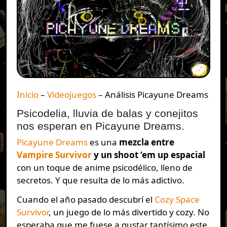
Inicio
–
Videojuegos
–
Análisis Picayune Dreams
Psicodelia, lluvia de balas y conejitos
nos esperan en Picayune Dreams.
Picayune Dreams
es una
mezcla entre
Vampire Survivor
y un shoot ‘em up espacial
con un toque de anime psicodélico, lleno de
secretos. Y que resulta de lo más adictivo.
Cuando el año pasado descubrí el
Cozy Space
Survivor
, un juego de lo más divertido y cozy. No
esperaba que me fuese a gustar tantísimo este