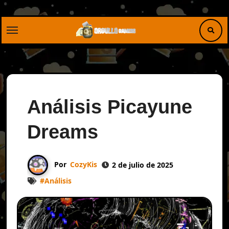
Saltar
al
contenido
Análisis Picayune
Dreams
Por
CozyKis
2 de julio de 2025
#
Análisis