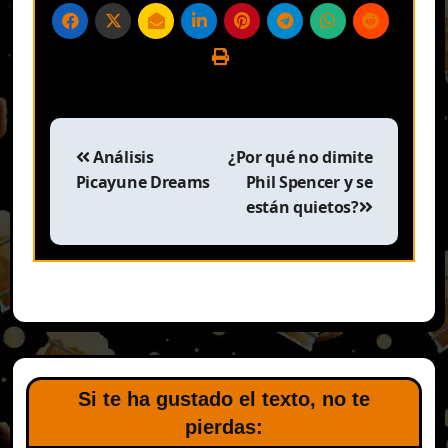
Navegación
de
Análisis
¿Por qué no dimite
entradas
Picayune Dreams
Phil Spencer y se
están quietos?
Si te ha gustado el texto, no te
pierdas: