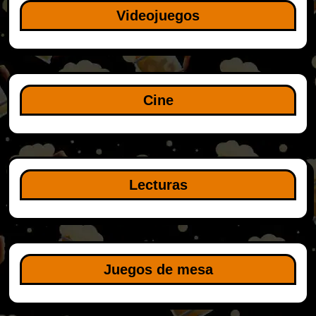
Videojuegos
Cine
Lecturas
Juegos de mesa