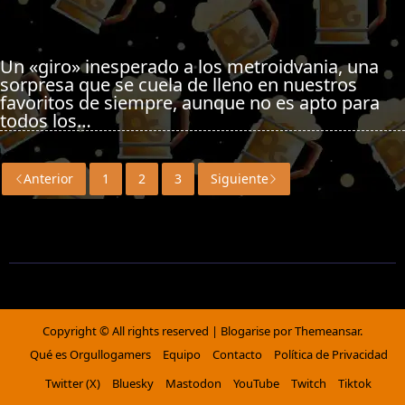
Un «giro» inesperado a los metroidvania, una
sorpresa que se cuela de lleno en nuestros
favoritos de siempre, aunque no es apto para
todos los…
Anterior
1
2
3
Siguiente
Copyright © All rights reserved
|
Blogarise
por
Themeansar
.
Qué es Orgullogamers
Equipo
Contacto
Política de Privacidad
Twitter (X)
Bluesky
Mastodon
YouTube
Twitch
Tiktok