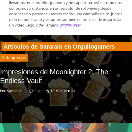
llevamos muchos años jugando y nos apasiona. Así es como nos
conocimos a distancia, en un servidor de rol
online
y desde
entonces no paramos. Hemos escrito una campaña de rol juntos
(aún no publicada) y estamos también en proceso de desarrollar
un videojuego
indie
llamado
Wildlife West
.
Artículos de Saralain en Orgullogamers
Videojuegos
Impresiones de Moonlighter 2: The
Endless Vault
Por
Saralain
0
10 Min Lectura