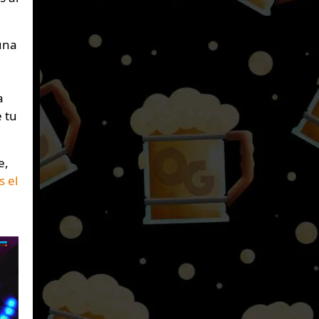
 una
a
 tu
e,
s el