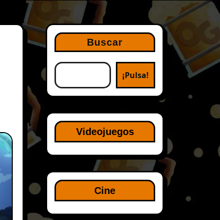
Buscar
¡Pulsa!
Videojuegos
Cine