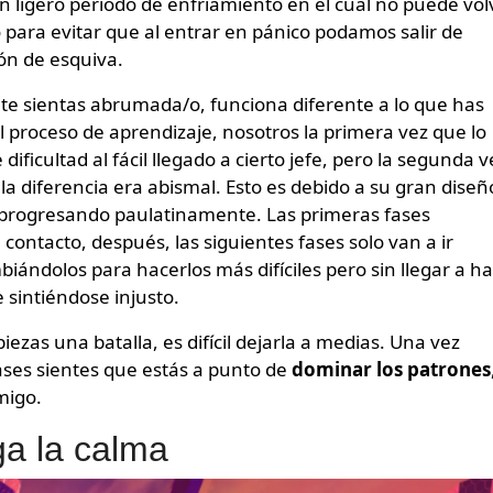
n ligero periodo de enfriamiento en el cual no puede vol
o para evitar que al entrar en pánico podamos salir de
ón de esquiva.
e te sientas abrumada/o, funciona diferente a lo que has
 el proceso de aprendizaje, nosotros la primera vez que lo
ficultad al fácil llegado a cierto jefe, pero la segunda v
a diferencia era abismal. Esto es debido a su gran diseñ
a progresando paulatinamente. Las primeras fases
ntacto, después, las siguientes fases solo van a ir
ndolos para hacerlos más difíciles pero sin llegar a h
 sintiéndose injusto.
zas una batalla, es difícil dejarla a medias. Una vez
ases sientes que estás a punto de
dominar los patrones
migo.
ga la calma