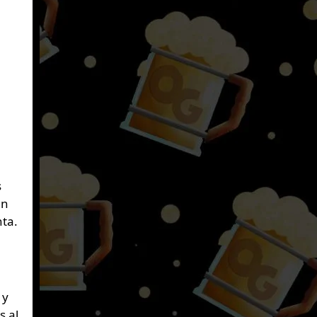
s
en
nta.
 y
s al