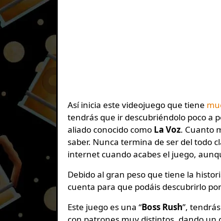
Así inicia este videojuego que tiene
muc
tendrás que ir descubriéndolo poco a p
aliado conocido como
La Voz
. Cuanto 
saber. Nunca termina de ser del todo c
internet cuando acabes el juego, aunqu
Debido al gran peso que tiene la histo
cuenta para que podáis descubrirlo po
Este juego es una “
Boss Rush
”, tendrá
con patrones muy distintos, dando un g