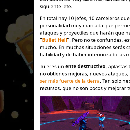
siguiente jefe.
En total hay 10 jefes, 10 carceleros qu
personalidad muy marcada que permea
ataques y proyectiles que harán que
“
Bullet Hell
”
. Pero no te confundas, e
mucho. En muchas situaciones serás ca
habilidad y de haber interiorizado las 
Tu eres un
ente destructivo
, aplastas
no obtienes mejoras, nuevos ataques, 
ser más fuerte de la tierra
. Tan solo n
recursos, que no son pocos y mejorar tu