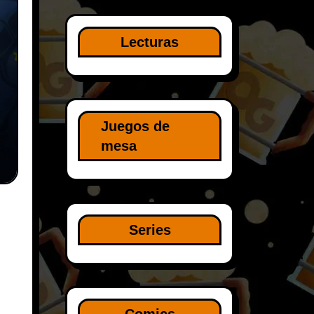
Lecturas
Juegos de
mesa
Series
n
Comics