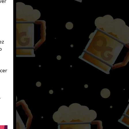
ver
ez
o
acer
,