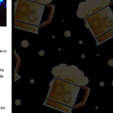
pero
te
de
 es