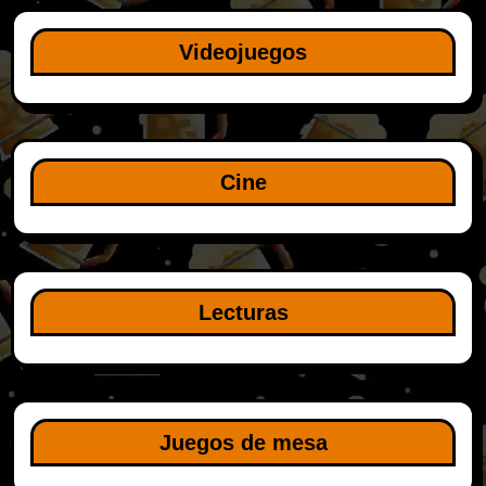
Videojuegos
Cine
Lecturas
Juegos de mesa