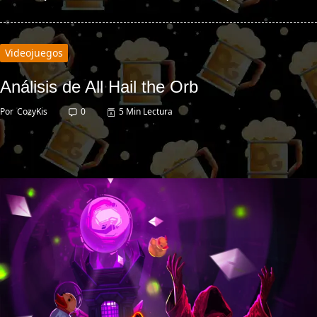
Videojuegos
Análisis de All Hail the Orb
Por
CozyKis
0
5 Min Lectura