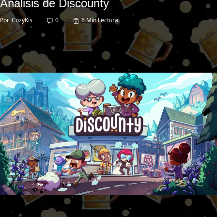
Análisis de Discounty
Por
CozyKis
0
6 Min Lectura