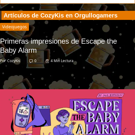
Artículos de CozyKis en Orgullogamers
Videojuegos
Primeras impresiones de Escape the
Baby Alarm
Por
CozyKis
0
4 Min Lectura