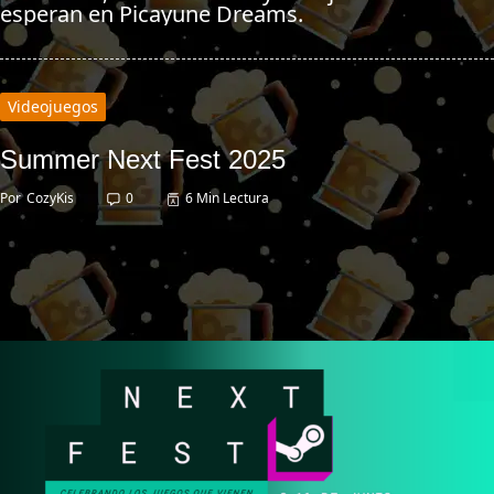
esperan en Picayune Dreams.
Videojuegos
Summer Next Fest 2025
Por
CozyKis
0
6 Min Lectura