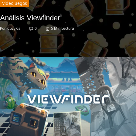
Videojuegos
Análisis Viewfinder
Por
CozyKis
0
5 Min Lectura