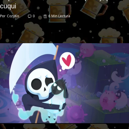
cuqui
Por
CozyKis
0
6 Min Lectura