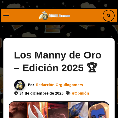
Saltar
al
contenido
Los Manny de Oro
– Edición 2025 🏆
Por
Redacción Orgullogamers
31 de diciembre de 2025
#
Opinión