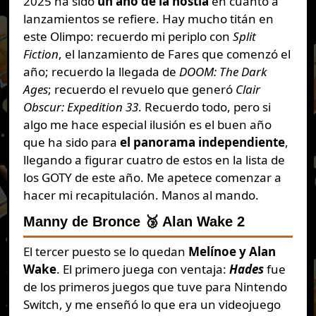
2025 ha sido
un año de la hostia
en cuanto a
lanzamientos se refiere. Hay mucho titán en
este Olimpo: recuerdo mi periplo con
Split
Fiction
, el lanzamiento de Fares que comenzó el
año; recuerdo la llegada de
DOOM: The Dark
Ages
; recuerdo el revuelo que generó
Clair
Obscur: Expedition 33
. Recuerdo todo, pero si
algo me hace especial ilusión es el buen año
que ha sido para
el panorama independiente
,
llegando a figurar cuatro de estos en la lista de
los GOTY de este año. Me apetece comenzar a
hacer mi recapitulación. Manos al mando.
Manny de Bronce 🥉 Alan Wake 2
El tercer puesto se lo quedan
Melínoe y Alan
Wake
. El primero juega con ventaja:
Hades
fue
de los primeros juegos que tuve para Nintendo
Switch, y me enseñó lo que era un videojuego