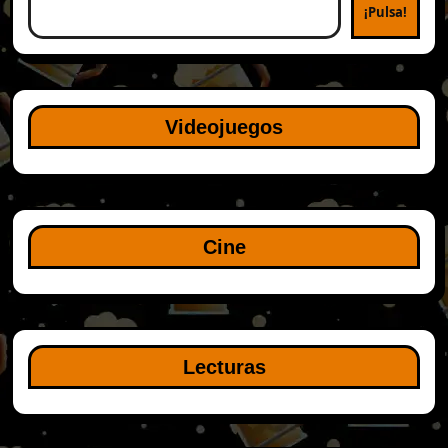
¡Pulsa!
Videojuegos
Cine
Lecturas