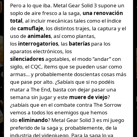
Pero a lo que iba. Metal Gear Solid 3 supone un
soplo de aire fresco a la saga,
una renovación
total
, al incluir mecánicas tales como el índice
de
camuflaje
, los distintos trajes, la captura y el
uso de
animales
, así como plantas,
los
interrogatorios
, las
baterías
para los
aparatos electrónicos, los
silenciadores
agotables, el modo “andar” con
sigilo, el CQC, ítems que se pueden usar como
armas… y probablemente doscientas cosas más
que pase por alto. ¿Sabíais que si no podéis
matar a The End, basta con dejar pasar una
semana sin jugar y este
muere de viejo
?
¿sabíais que en el combate contra The Sorrow
vemos a todos los enemigos que hemos
ido
eliminando
? Metal Gear Solid 3 es mi juego
preferido de la saga y, probablemente, de la
industria del videojuego. Para la saga lo ya