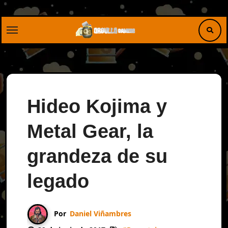
Saltar
al
contenido
Hideo Kojima y
Metal Gear, la
grandeza de su
legado
Por
Daniel Viñambres