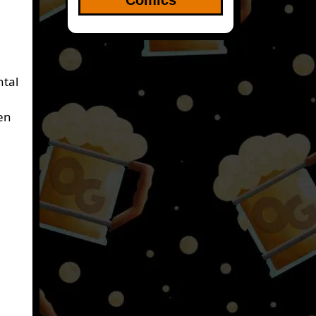
ntal
en