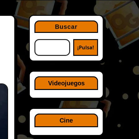
Buscar
¡Pulsa!
Videojuegos
Cine