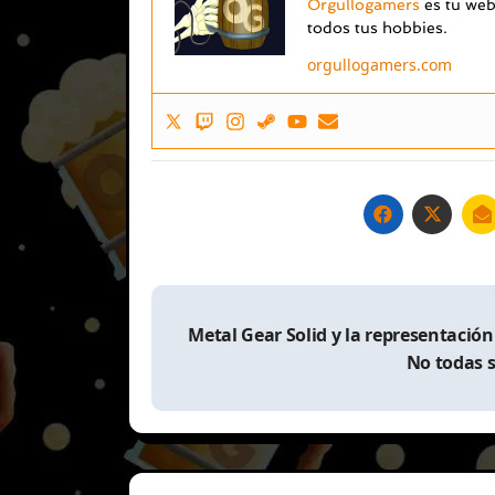
Orgullogamers
es tu web 
todos tus hobbies.
orgullogamers.com
Navegación
Metal Gear Solid y la representació
de
No todas 
entradas