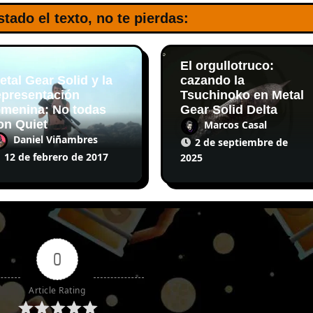
stado el texto, no te pierdas:
El orgullotruco:
etal Gear Solid y la
cazando la
epresentación
Tsuchinoko en Metal
emenina: No todas
Gear Solid Delta
on Quiet
Marcos Casal
Daniel Viñambres
2 de septiembre de
12 de febrero de 2017
2025
0
Article Rating