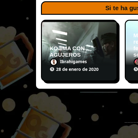
Si te ha gu
M
r
KOJIMA CON
f
AGUJEROS
s
Ibrahigames
28 de enero de 2020