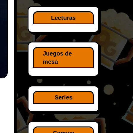
Lecturas
Juegos de
mesa
Series
ó
Comics