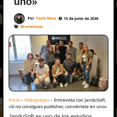
uno»
Por
Paula Mesa
15 de junio de 2026
#
Entrevistas
Inicio
–
Videojuegos
–
Entrevista con JanduSoft.
«Si no consigues publisher, conviértete en uno»
JanduSoft es uno de los estudios