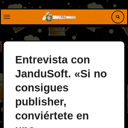
Saltar
al
contenido
Entrevista con
JanduSoft. «Si no
consigues
publisher,
conviértete en