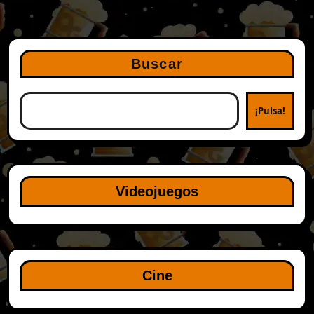
Buscar
¡Pulsa!
Videojuegos
Cine