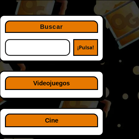
Buscar
¡Pulsa!
Videojuegos
Cine