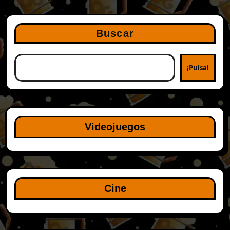
Buscar
¡Pulsa!
Videojuegos
Cine