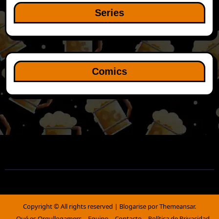
Series
Comics
Copyright © All rights reserved
|
Blogarise
por
Themeansar
.
Qué es Orgullogamers
Equipo
Contacto
Política de Privacidad