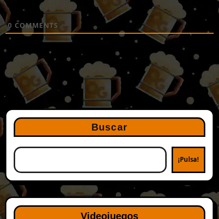
0
COMMENTS
Buscar
¡Pulsa!
Videojuegos