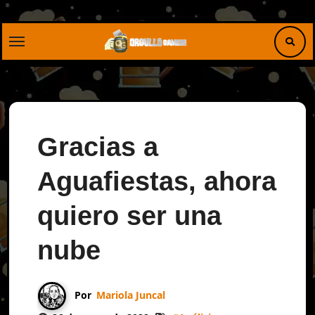
Saltar
al
contenido
Gracias a
Aguafiestas, ahora
quiero ser una
nube
Por
Mariola Juncal