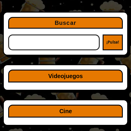
Buscar
¡Pulsa!
Videojuegos
Cine