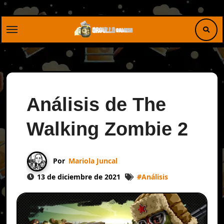
Saltar
al
contenido
Análisis de The
Walking Zombie 2
Por
Mariola Juncal
13 de diciembre de 2021
#
Análisis