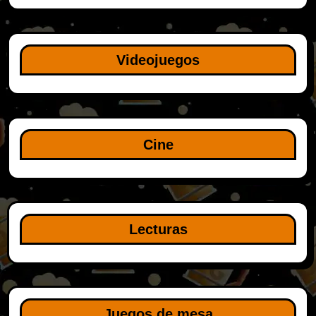
Videojuegos
Cine
Lecturas
Juegos de mesa