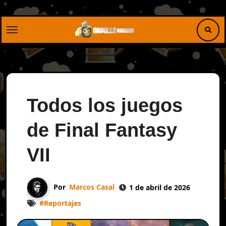
Saltar
al
contenido
Todos los juegos
de Final Fantasy
VII
Por
Marcos Casal
1 de abril de 2026
#
Reportajes