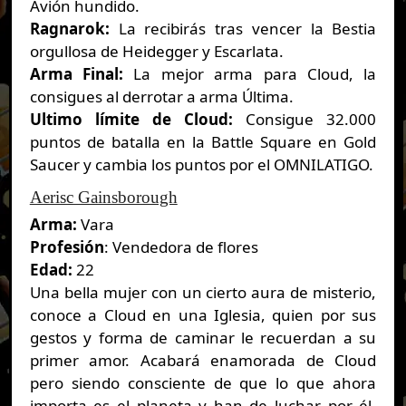
Avión hundido.
Ragnarok:
La recibirás tras vencer la Bestia
orgullosa de Heidegger y Escarlata.
Arma Final:
La mejor arma para Cloud, la
consigues al derrotar a arma Última.
Ultimo límite de Cloud:
Consigue 32.000
puntos de batalla en la Battle Square en Gold
Saucer y cambia los puntos por el OMNILATIGO.
Aerisc Gainsborough
Arma:
Vara
Profesión
: Vendedora de flores
Edad:
22
Una bella mujer con un cierto aura de misterio,
conoce a Cloud en una Iglesia, quien por sus
gestos y forma de caminar le recuerdan a su
primer amor. Acabará enamorada de Cloud
pero siendo consciente de que lo que ahora
importa es el planeta y han de luchar por él,