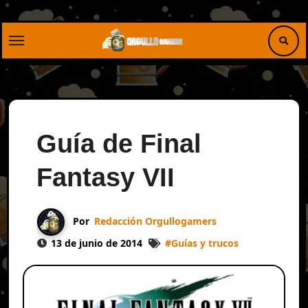
Saltar
al
contenido
Guía de Final
Fantasy VII
Por
Redacción Orgullogamers
13 de junio de 2014
#
Guías y trucos