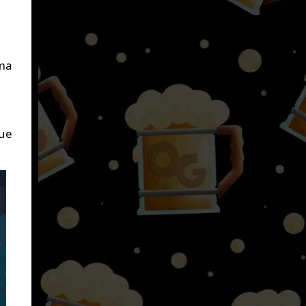
ema
que