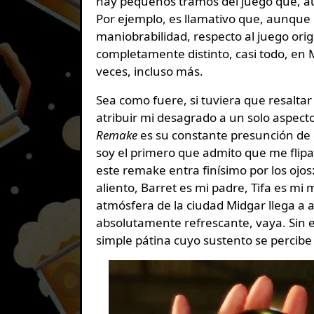
hay pequeños tramos del juego que, a
Por ejemplo, es llamativo que, aunque 
maniobrabilidad, respecto al juego orig
completamente distinto, casi todo, en M
veces, incluso más.
Sea como fuere, si tuviera que resalt
atribuir mi desagrado a un solo aspect
Remake
es su constante presunción de e
soy el primero que admito que me flipa 
este remake entra finísimo por los ojo
aliento, Barret es mi padre, Tifa es mi
atmósfera de la ciudad Midgar llega a a
absolutamente refrescante, vaya. Sin 
simple pátina cuyo sustento se percib