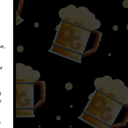
se,
or
l
e
e