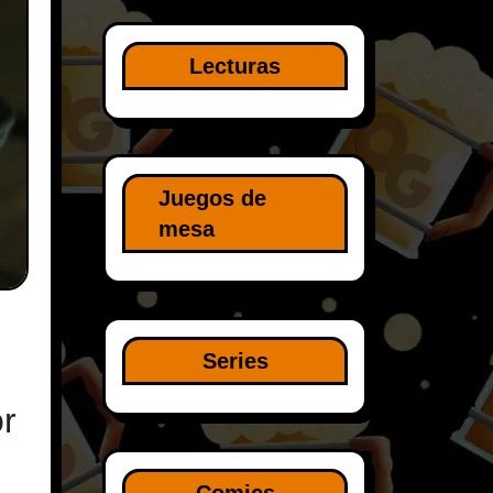
Lecturas
Juegos de
mesa
Series
r
Comics