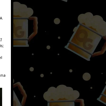
.
 A
II
s;
el
una