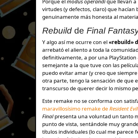
Porque el
modus operandi
que llevan a
virtudes (y defectos, claro) que hacía
genuinamente más honesta al material 
Rebuild
de
Final Fantasy
Y algo así me ocurre con el
«rebuild» 
arrebató el aliento a toda la comunida
definitivamente, a por una PlayStation
semejante a la que tuve con las pelícu
puedo evitar amar (y creo que siempre 
otra parte, tengo la sensación de que 
transcurso de querer decir lo mismo pe
Este remake no se conforma con satisfac
maravillosísimo remake de
Resident Evil
Final
presenta una voluntad un tanto m
punto de vista, sentándole muy grande.
títulos individuales (lo cual me parece