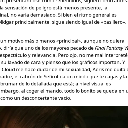
un presentándose como redefinidos, siguen como antes
la sensación de peligro está menos presente, la
inal, no varía demasiado. Si bien el ritmo general es
idgar principalmente, sigue siendo igual de «pasillero».
ar un motivo más o menos «principal», aunque no quiera
o, diría que uno de los mayores pecado de
Final Fantasy V
spectáculo y relevancia. Pero ojo, no me mal interpretéi
su lavado de cara y pienso que los gráficos importan. Y
s: Cloud me hace dudar de mi sexualidad, Aeris me quita 
 madre, el cabrón de Sefirot da un miedo que te cagas y la
brumar de lo detallada que está; a nivel visual es
embargo, al coger el mando, todo lo bonito se queda en 
e como un desconcertante vacío.