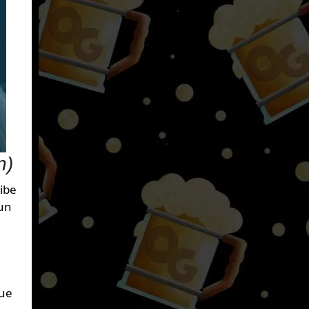
n)
ibe
 un
que