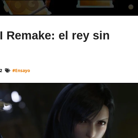
I Remake: el rey sin
2
#
Ensayo