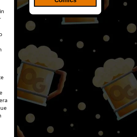
e
in
r
o
n
te
ue
nera
que
n