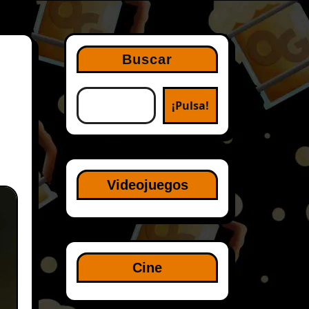
Buscar
¡Pulsa!
Videojuegos
Cine