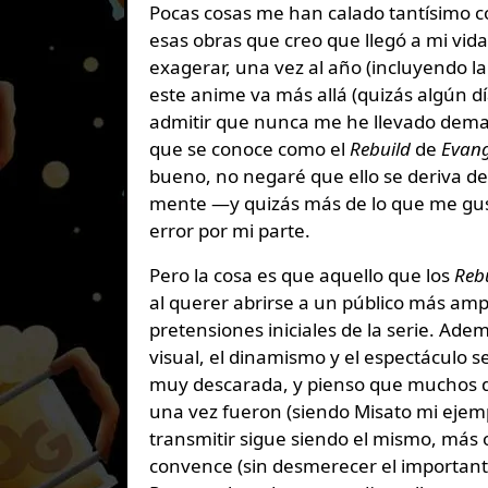
Pocas cosas me han calado tantísimo c
esas obras que creo que llegó a mi vid
exagerar, una vez al año (incluyendo la
este anime va más allá (quizás algún dí
admitir que nunca me he llevado demas
que se conoce como el
Rebuild
de
Evang
bueno, no negaré que ello se deriva de
mente ―y quizás más de lo que me gusta
error por mi parte.
Pero la cosa es que aquello que los
Reb
al querer abrirse a un público más amp
pretensiones iniciales de la serie. Ade
visual, el dinamismo y el espectáculo 
muy descarada, y pienso que muchos d
una vez fueron (siendo Misato mi ejemp
transmitir sigue siendo el mismo, más
convence (sin desmerecer el importante 