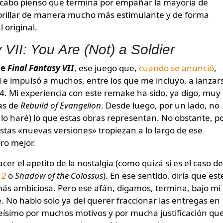
 cabo pienso que termina por empañar la mayoría de
n brillar de manera mucho más estimulante y de forma
original.
 VII: You Are (Not) a Soldier
de
Final Fantasy VII
, ese juego que,
cuando se anunció
,
d e impulsó a muchos, entre los que me incluyo, a lanzar
 4. Mi experiencia con este remake ha sido, ya digo, muy
las de
Rebuild of Evangelion
. Desde luego, por un lado, no
lo haré) lo que estas obras representan. No obstante, p
estas «nuevas versiones» tropiezan a lo largo de ese
ro mejor.
er el apetito de la nostalgia (como quizá sí es el caso de
 2
o
Shadow of the Colossus
). En ese sentido, diría que est
ás ambiciosa. Pero ese afán, digamos, termina, bajo mi
 No hablo solo ya del querer fraccionar las entregas en
 feísimo por muchos motivos y por mucha justificación qu