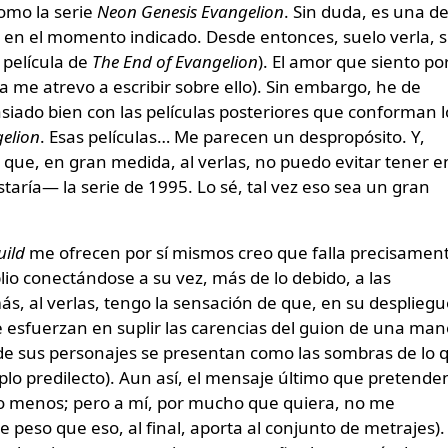
omo la serie
Neon Genesis Evangelion
. Sin duda, es una d
a en el momento indicado. Desde entonces, suelo verla, s
 película de
The End of Evangelion
). El amor que siento po
a me atrevo a escribir sobre ello). Sin embargo, he de
iado bien con las películas posteriores que conforman l
elion
. Esas películas… Me parecen un despropósito. Y,
 que, en gran medida, al verlas, no puedo evitar tener e
ría― la serie de 1995. Lo sé, tal vez eso sea un gran
uild
me ofrecen por sí mismos creo que falla precisamen
lio conectándose a su vez, más de lo debido, a las
más, al verlas, tengo la sensación de que, en su desplieg
se esfuerzan en suplir las carencias del guion de una ma
e sus personajes se presentan como las sombras de lo 
lo predilecto). Aun así, el mensaje último que pretende
 o menos; pero a mí, por mucho que quiera, no me
peso que eso, al final, aporta al conjunto de metrajes).