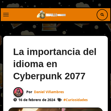
Saltar
al
contenido
La importancia del
idioma en
Cyberpunk 2077
Por
Daniel Viñambres
16 de febrero de 2024
#
Curiosidades