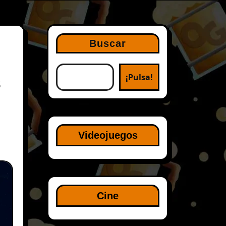
Buscar
¡Pulsa!
s
Videojuegos
Cine