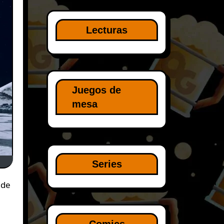
Lecturas
Juegos de
mesa
Series
 de
Comics