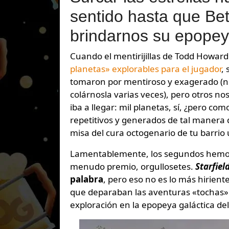
sentido hasta que Be
brindarnos su epopeya
Cuando el mentirijillas de Todd Howar
planetas» explorables para el jugador
,
tomaron por mentiroso y exagerado (no 
colárnosla varias veces), pero otros n
iba a llegar: mil planetas, sí, ¿pero co
repetitivos y generados de tal manera 
misa del cura octogenario de tu barrio
Lamentablemente, los segundos hemos s
menudo premio, orgullosetes.
Starfiel
palabra
, pero eso no es lo más hirien
que deparaban las aventuras «tochas» d
exploración en la epopeya galáctica del