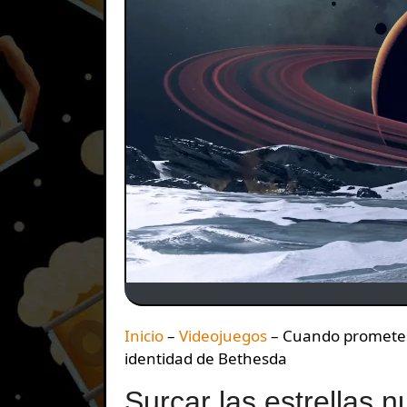
Inicio
–
Videojuegos
–
Cuando prometes e
identidad de Bethesda
Surcar las estrellas 