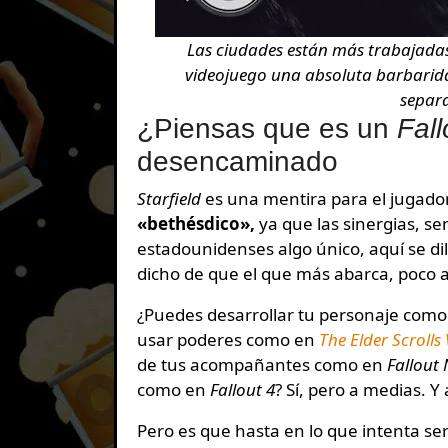
Las ciudades están más trabajadas
videojuego una absoluta barbarid
separa
¿Piensas que es un
Fall
desencaminado
Starfield
es una mentira para el jugado
«bethésdico»,
ya que las sinergias, s
estadounidenses algo único, aquí se di
dicho de que el que más abarca, poco 
¿Puedes desarrollar tu personaje com
usar poderes como en
The Elder Scrolls
de tus acompañantes como en
Fallout
como en
Fallout 4
? Sí, pero a medias. Y 
Pero es que hasta en lo que intenta s