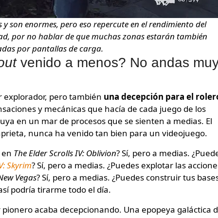
 y son enormes, pero eso repercute en el rendimiento del
ad, por no hablar de que muchas zonas estarán también
das por pantallas de carga.
out
venido a menos? No andas mu
r explorador, pero también
una
decepción para el roler
ensaciones y mecánicas que hacía de cada juego de los
luya en un mar de procesos que se sienten a medias. El
aprieta, nunca ha venido tan bien para un videojuego.
o en
The Elder Scrolls IV: Oblivion
? Sí, pero a medias. ¿Pued
 V: Skyrim
? Sí, pero a medias. ¿Puedes explotar las accione
 New Vegas
? Sí, pero a medias. ¿Puedes construir tus base
así podría tirarme todo el día.
er pionero acaba decepcionando. Una epopeya galáctica 