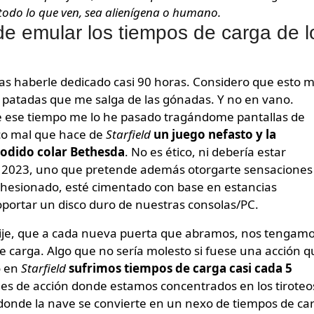
 todo lo que ven, sea alienígena o humano.
de emular los tiempos de carga de l
ras haberle dedicado casi 90 horas. Considero que esto 
s patadas que me salga de las gónadas. Y no en vano.
e ese tiempo me lo he pasado tragándome pantallas de
ico mal que hace de
Starfield
un juego nefasto y la
odido colar Bethesda
. No es ético, ni debería estar
o 2023, uno que pretende además otorgarte sensaciones
 cohesionado, esté cimentado con base en estancias
portar un disco duro de nuestras consolas/PC.
dije, que a cada nueva puerta que abramos, nos tengam
carga. Algo que no sería molesto si fuese una acción q
o en
Starfield
sufrimos tiempos de carga casi cada 5
es de acción donde estamos concentrados en los tiroteo
onde la nave se convierte en un nexo de tiempos de ca