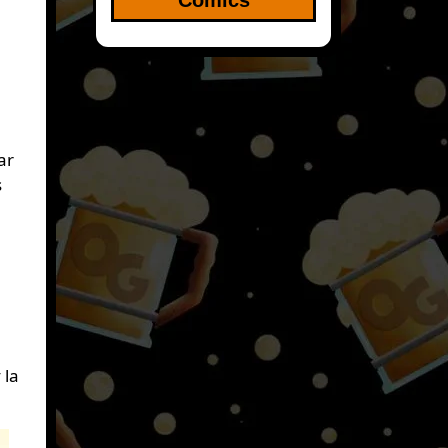
ar
s
 la