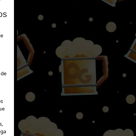
os
me
 de
os
ue
s,
rga