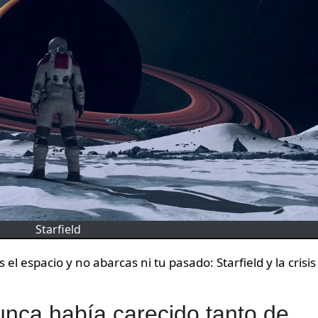
Starfield
l espacio y no abarcas ni tu pasado: Starfield y la crisis
nunca había carecido tanto de