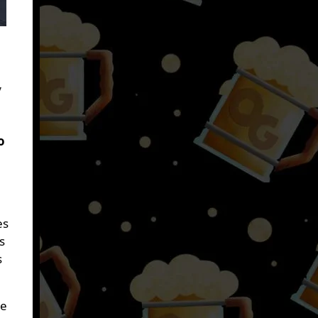
y
o
es
s
s
de