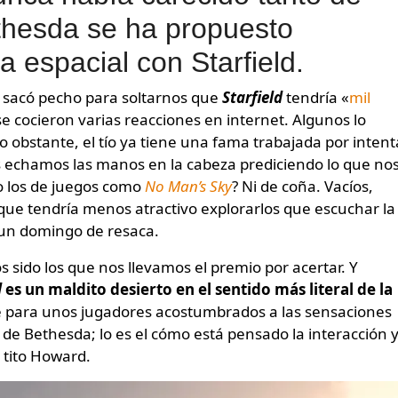
thesda se ha propuesto
 espacial con Starfield.
d sacó pecho para soltarnos que
Starfield
tendría «
mil
 se cocieron varias reacciones en internet. Algunos lo
obstante, el tío ya tiene una fama trabajada por intent
os echamos las manos en la cabeza prediciendo lo que no
mo los de juegos como
No Man’s Sky
? Ni de coña. Vacíos,
que tendría menos atractivo explorarlos que escuchar la
 un domingo de resaca.
ido los que nos llevamos el premio por acertar. Y
d
es un maldito desierto en el sentido más literal de la
te para unos jugadores acostumbrados a las sensaciones
e Bethesda; lo es el cómo está pensado la interacción y
 tito Howard.