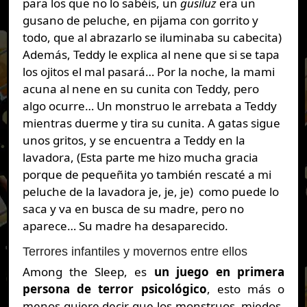
para los que no lo sabéis, un
gusiluz
era un
gusano de peluche, en pijama con gorrito y
todo, que al abrazarlo se iluminaba su cabecita)
Además, Teddy le explica al nene que si se tapa
los ojitos el mal pasará… Por la noche, la mami
acuna al nene en su cunita con Teddy, pero
algo ocurre… Un monstruo le arrebata a Teddy
mientras duerme y tira su cunita. A gatas sigue
unos gritos, y se encuentra a Teddy en la
lavadora, (Esta parte me hizo mucha gracia
porque de pequeñita yo también rescaté a mi
peluche de la lavadora je, je, je) como puede lo
saca y va en busca de su madre, pero no
aparece… Su madre ha desaparecido.
Terrores infantiles y movernos entre ellos
Among the Sleep, es
un juego en primera
persona de terror psicológico
, esto más o
menos quiere decir que los monstruos, miedos,