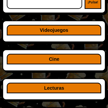
¡Pulsa!
Videojuegos
Cine
Lecturas