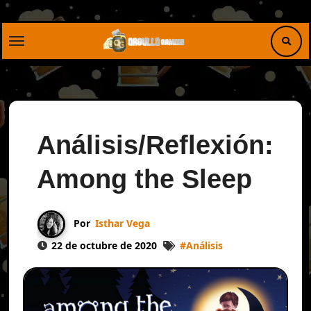
Saltar
al
contenido
Análisis/Reflexión:
Among the Sleep
Por
Isthar Vega
22 de octubre de 2020
#
Análisis