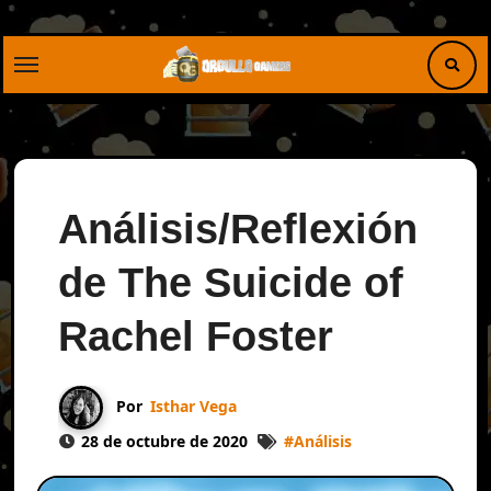
Saltar
al
contenido
Análisis/Reflexión
de The Suicide of
Rachel Foster
Por
Isthar Vega
28 de octubre de 2020
#
Análisis