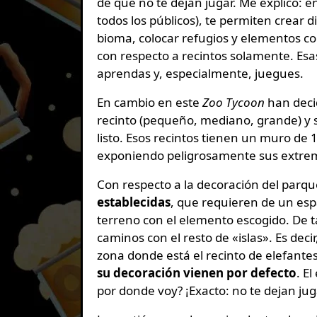
de que no te dejan jugar. Me explico: e
todos los públicos), te permiten crear 
bioma, colocar refugios y elementos c
con respecto a recintos solamente. Esas
aprendas y, especialmente, juegues.
En cambio en este
Zoo Tycoon
han deci
recinto (pequeño, mediano, grande) y s
listo. Esos recintos tienen un muro de
exponiendo peligrosamente sus extre
Con respecto a la decoración del parq
establecidas
, que requieren de un esp
terreno con el elemento escogido. De 
caminos con el resto de «islas». Es deci
zona donde está el recinto de elefantes 
su decoración vienen por defecto
. E
por donde voy? ¡Exacto: no te dejan jug