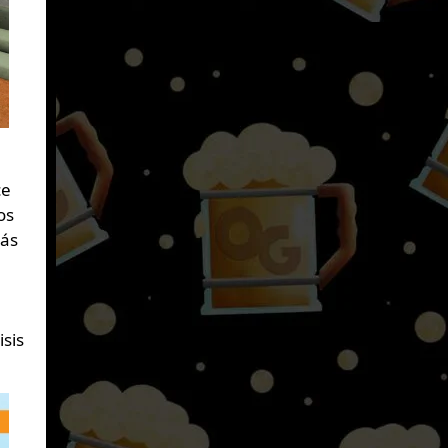
ce
os
más
isis