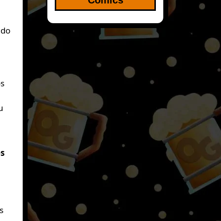
ado
os
l
u
es
s