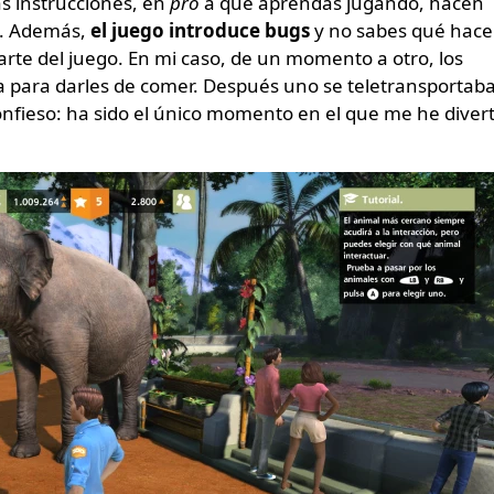
s instrucciones, en
pro
a que aprendas jugando, hacen
so. Además,
el juego introduce bugs
y no sabes qué hace
parte del juego. En mi caso, de un momento a otro, los
a para darles de comer. Después uno se teletransportab
confieso: ha sido el único momento en el que me he diver