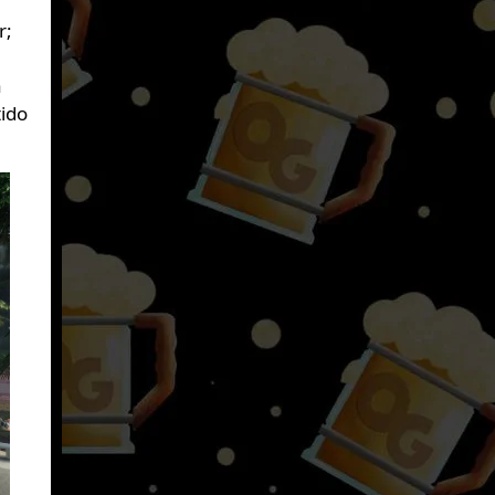
r;
a
tido