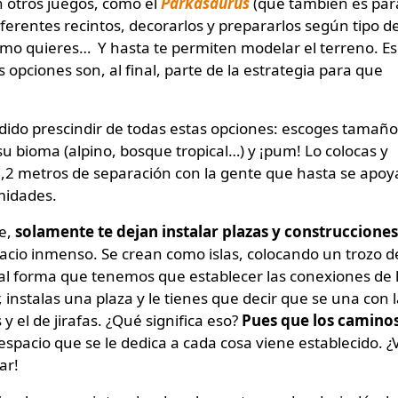
n otros juegos, como el
Parkasaurus
(que también es par
diferentes recintos, decorarlos y prepararlos según tipo d
omo quieres… Y hasta te permiten modelar el terreno. E
 opciones son, al final, parte de la estrategia para que
dido prescindir de todas estas opciones: escoges tamaño
u bioma (alpino, bosque tropical…) y ¡pum! Lo colocas y
 1,2 metros de separación con la gente que hasta se apoy
midades.
ue,
solamente te dejan instalar plazas y construcciones
acio inmenso. Se crean como islas, colocando un trozo d
tal forma que tenemos que establecer las conexiones de 
r, instalas una plaza y le tienes que decir que se una con 
y el de jirafas. ¿Qué significa eso?
Pues que los caminos
l espacio que se le dedica a cada cosa viene establecido. ¿
ar!