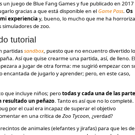
s un juego de Blue Fang Games y fue publicado en 2017
garlo gracias a que está disponible en el
Game Pass
.
Os
mi experiencia
y, bueno, lo mucho que me ha horroriz
los simuladores de zoo.
o tutorial
n partidas
sandbox
, puesto que no encuentro divertido l
a. Así que quise crearme una partida, así, de lleno. E
pezara a jugar de otra forma: me sugirió empezar con s
do encantada de jugarlo y aprender; pero, en este caso,
co que incluye niños; pero
todas y cada una de las part
an resultado un peñazo
. Tanto es así que no lo completé.
g por el cual era incapaz de superar el objetivo
comentar en una crítica de
Zoo Tycoon
, ¿verdad?
 recintos de animales (elefantes y jirafas) para que les de