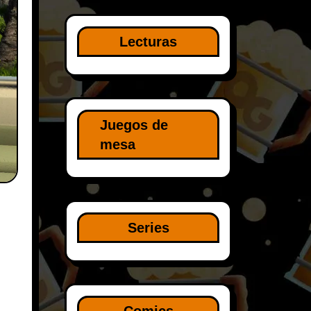
Lecturas
Juegos de
mesa
Series
Comics