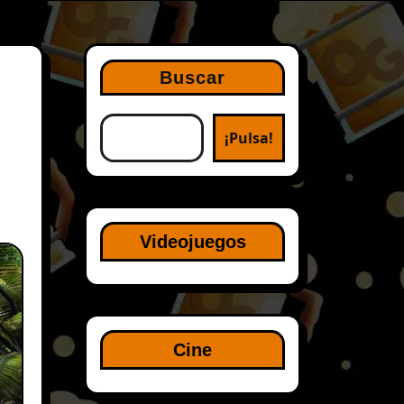
Buscar
¡Pulsa!
Videojuegos
Cine