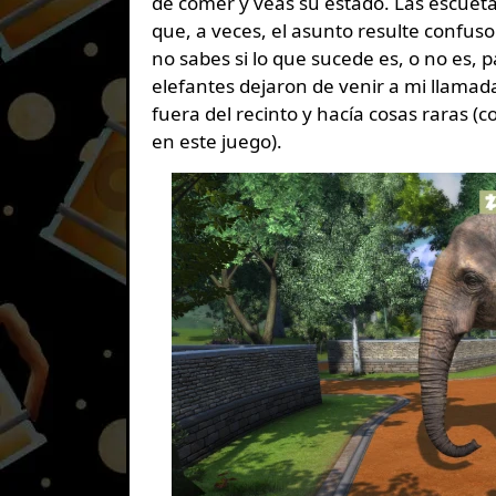
de comer y veas su estado. Las escueta
que, a veces, el asunto resulte confu
no sabes si lo que sucede es, o no es, 
elefantes dejaron de venir a mi llamad
fuera del recinto y hacía cosas raras (
en este juego).