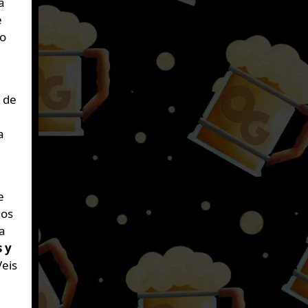
a
e
so
 de
a
e
los
la
 y
Veis