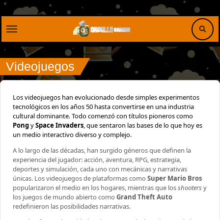
Saltar
al
contenido
Videojuegos
Los videojuegos han evolucionado desde simples experimentos
tecnológicos en los años 50 hasta convertirse en una industria
cultural dominante. Todo comenzó con títulos pioneros como
Pong
y
Space Invaders
, que sentaron las bases de lo que hoy es
un medio interactivo diverso y complejo.
A lo largo de las décadas, han surgido géneros que definen la
experiencia del jugador: acción, aventura, RPG, estrategia,
deportes y simulación, cada uno con mecánicas y narrativas
únicas. Los videojuegos de plataformas como
Super Mario Bros
popularizaron el medio en los hogares, mientras que los
shooters
y
los juegos de mundo abierto como
Grand Theft Auto
redefinieron las posibilidades narrativas.