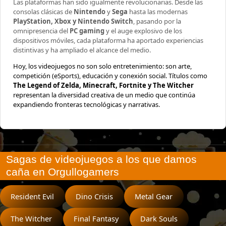
Las plataformas han sido igualmente revolucionarias. Desde las
consolas clásicas de
Nintendo
y
Sega
hasta las modernas
PlayStation, Xbox y Nintendo Switch
, pasando por la
omnipresencia del
PC gaming
y el auge explosivo de los
dispositivos móviles, cada plataforma ha aportado experiencias
distintivas y ha ampliado el alcance del medio.
Hoy, los videojuegos no son solo entretenimiento: son arte,
competición (eSports), educación y conexión social. Títulos como
The Legend of Zelda, Minecraft, Fortnite y The Witcher
representan la diversidad creativa de un medio que continúa
expandiendo fronteras tecnológicas y narrativas.
Sagas de videojuegos a los que damos
caña en Orgullogamers
Resident Evil
Dino Crisis
Metal Gear
The Witcher
Final Fantasy
Dark Souls