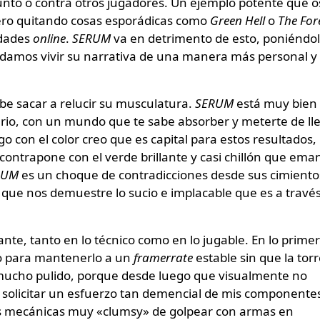
unto o contra otros jugadores. Un ejemplo potente que o
ero quitando cosas esporádicas como
Green Hell
o
The For
idades
online
.
SERUM
va en detrimento de esto, poniéndo
damos vivir su narrativa de una manera más personal y
be sacar a relucir su musculatura.
SERUM
está muy bien
tario, con un mundo que te sabe absorber y meterte de ll
go con el color creo que es capital para estos resultados,
contrapone con el verde brillante y casi chillón que ema
RUM
es un choque de contradicciones desde sus cimiento
a que nos demuestre lo sucio e implacable que es a travé
te, tanto en lo técnico como en lo jugable. En lo primer
o para mantenerlo a un
framerrate
estable sin que la tor
 mucho pulido, porque desde luego que visualmente no
 solicitar un esfuerzo tan demencial de mis componente
 mecánicas muy «clumsy» de golpear con armas en