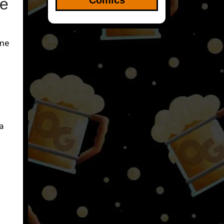
de
me
a