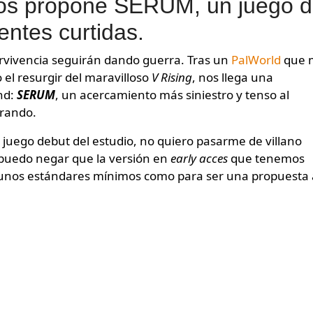
nos propone SERUM, un juego 
ntes curtidas.
ervivencia seguirán dando guerra. Tras un
PalWorld
que 
 el resurgir del maravilloso
V Rising
, nos llega una
nd:
SERUM
, un acercamiento más siniestro y tenso al
brando.
l juego debut del estudio, no quiero pasarme de villano
o puedo negar que la versión en
early acces
que tenemos
 a unos estándares mínimos como para ser una propuesta 