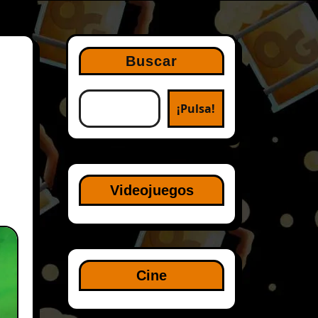
Buscar
¡Pulsa!
Videojuegos
Cine