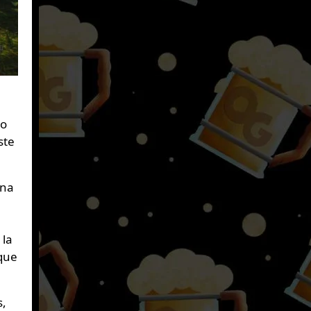
No
ste
ina
 la
 que
s,