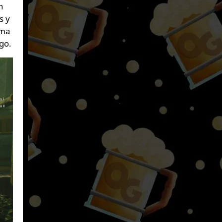
n
s y
ema
go.