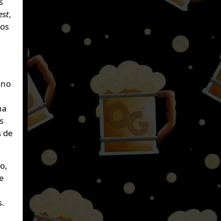
s
est
,
los
eno
na
s
s de
o,
re
s.