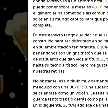
donde sobrevives a un entorno hostil j
puedo poner sobre la mesa es
RUST
, p
el género se ha sometido a las comun
solos en su mundo caótico para que po
completa.
En este aspecto tengo que decir que sa
construido para ser disfrutado en soli
en su ambientación tan fatalista. El jue
bañándonos con un gris tristón que se 
de los sueros que dan vida al título.
SE
hasta su techo artístico, pero me gust
nuestras retinas.
No obstante, es un título muy demandan
mi equipo con una 3070 RTX ha sudad
se calentase como un volcán. Le falta
guarda tanto trabajo detrás como para
En lo siguiente,
SERUM
adolece de unas