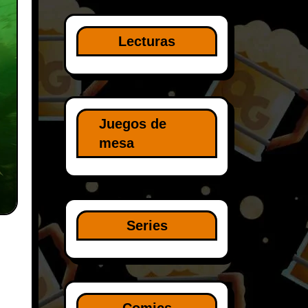
Lecturas
Juegos de
mesa
Series
Comics