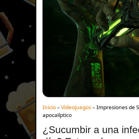
Inicio
–
Videojuegos
–
Impresiones de S
apocalíptico
¿Sucumbir a una infec