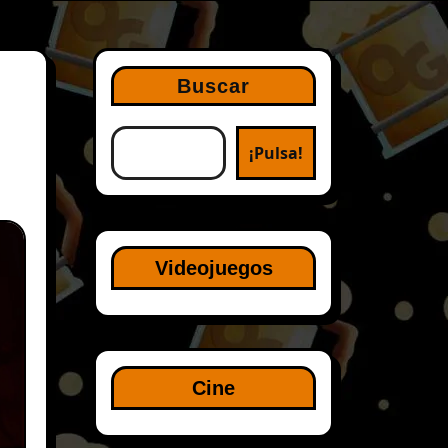
Buscar
¡Pulsa!
Videojuegos
Cine