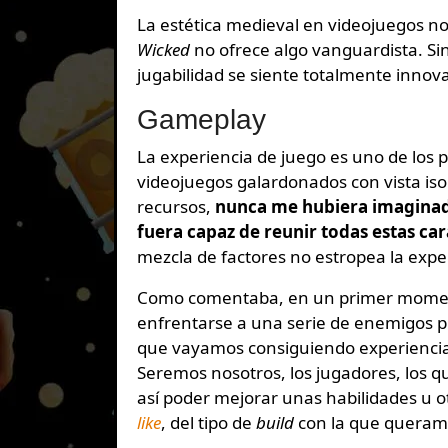
La estética medieval en videojuegos n
Wicked
no ofrece algo vanguardista. Sin
jugabilidad se siente totalmente innov
Gameplay
La experiencia de juego es uno de los 
videojuegos galardonados con vista is
recursos,
nunca me hubiera imaginado
fuera capaz de reunir todas estas car
mezcla de factores no estropea la expe
Como comentaba, en un primer momen
enfrentarse a una serie de enemigos p
que vayamos consiguiendo experiencia,
Seremos nosotros, los jugadores, los q
así poder mejorar unas habilidades u 
like
, del tipo de
build
con la que queram