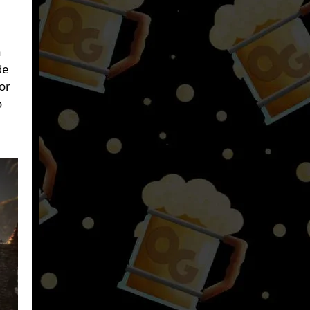
a
de
or
o