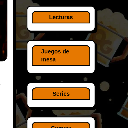
Lecturas
Juegos de
mesa
e
Series
Comics