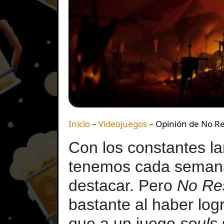
Inicio
–
Videojuegos
–
Opinión de No Re
Con los constantes l
tenemos cada semana
destacar. Pero
No Re
bastante al haber logr
que a un juego
souls