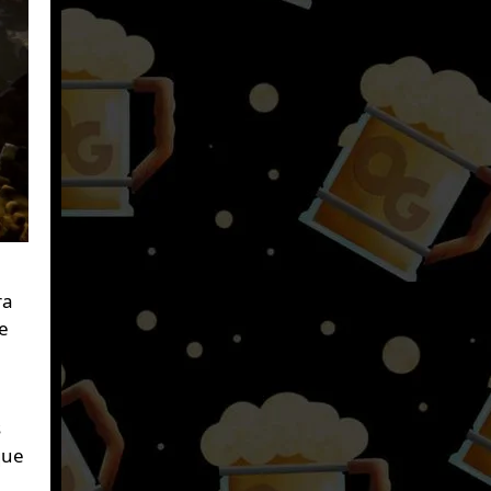
ra
e
s
que