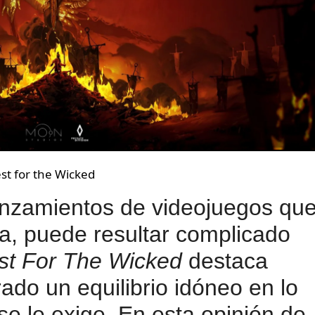
st for the Wicked
anzamientos de videojuegos qu
, puede resultar complicado
st For The Wicked
destaca
ado un equilibrio idóneo en lo
se le exige. En esta opinión de