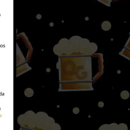
a
sos
da
a
s-