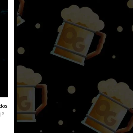
ndos
je