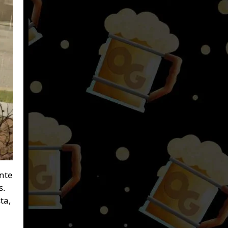
ente
s.
ta,