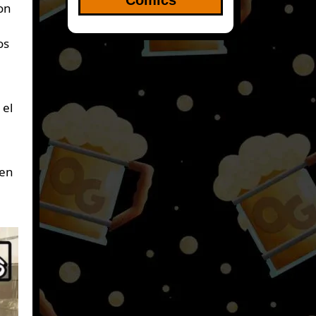
os
 el
ten