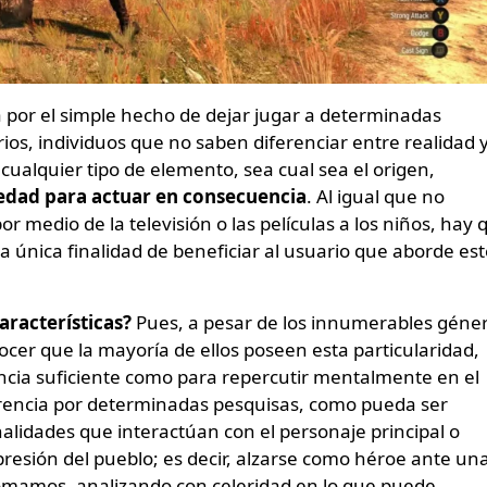
a por el simple hecho de dejar jugar a determinadas
ios, individuos que no saben diferenciar entre realidad 
 cualquier tipo de elemento, sea cual sea el origen,
edad para actuar en consecuencia
. Al igual que no
r medio de la televisión o las películas a los niños, hay 
la única finalidad de beneficiar al usuario que aborde es
aracterísticas?
Pues, a pesar de los innumerables géne
cer que la mayoría de ellos poseen esta particularidad,
ncia suficiente como para repercutir mentalmente en el
erencia por determinadas pesquisas, como pueda ser
nalidades que interactúan con el personaje principal o
opresión del pueblo; es decir, alzarse como héroe ante un
 tomamos, analizando con celeridad en lo que puede