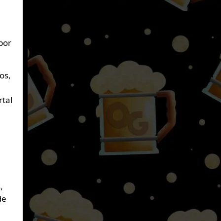
por
os,
rtal
,
de