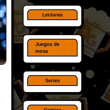
Lecturas
Juegos de
mesa
Series
Comics