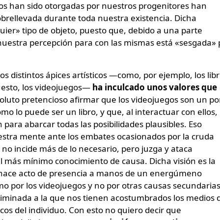
os han sido otorgadas por nuestros progenitores han
brellevada durante toda nuestra existencia. Dicha
uier» tipo de objeto, puesto que, debido a una parte
 nuestra percepción para con las mismas está «sesgada» 
s distintos ápices artísticos —como, por ejemplo, los libr
upuesto, los videojuegos—
ha inculcado unos valores que
soluto pretencioso afirmar que los videojuegos son un po
omo lo puede ser un libro, y que, al interactuar con ellos,
para abarcar todas las posibilidades plausibles. Eso
stra mente ante los embates ocasionados por la cruda
no incide más de lo necesario, pero juzga y ataca
l más mínimo conocimiento de causa. Dicha visión es la
 hace acto de presencia a manos de un energúmeno
mo por los videojuegos y no por otras causas secundarias
scriminada a la que nos tienen acostumbrados los medios 
icos del individuo. Con esto no quiero decir que