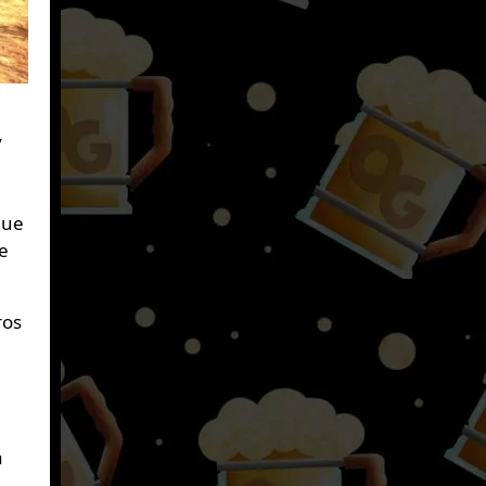
y
que
te
ros
a