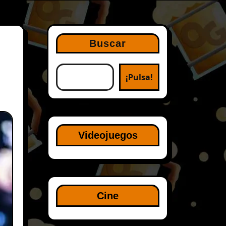
Buscar
¡Pulsa!
Videojuegos
Cine