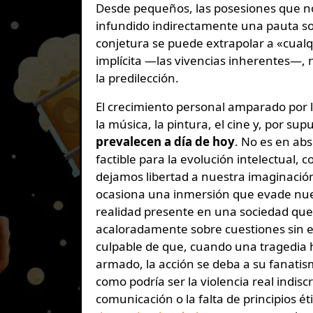
Desde pequeños, las posesiones que n
infundido indirectamente una pauta so
conjetura se puede extrapolar a «cualq
implícita —las vivencias inherentes—,
la predilección.
El crecimiento personal amparado por lo
la música, la pintura, el cine y, por s
prevalecen a día de hoy
. No es en ab
factible para la evolución intelectual, c
dejamos libertad a nuestra imaginación 
ocasiona una inmersión que evade nue
realidad presente en una sociedad que 
acaloradamente sobre cuestiones sin e
culpable de que, cuando una tragedia
armado, la acción se deba a su fanatis
como podría ser la violencia real indi
comunicación o la falta de principios ét