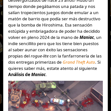
desvergonzados de hace 25 años? Hubo un
tiempo donde pegábamos una patada y nos
salían tropecientos juegos donde emular a un
matón de barrio que podía ser más destructivo
que la bomba de Hiroshima. Esa sensación
estúpida y embriagadora de poder ha decidido
volver en pleno 2024 de la mano de
Maniac
, un
indie sencillito pero que los tiene bien puestos
al saber aunar con éxito las sensaciones
propias del
rogue-lite
con la fanfarronería de las
dos entregas primerizas de
Grand Theft Auto
. Si
quieres saber más, estate atento al siguiente
Análisis de
Maniac
.