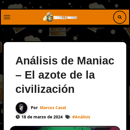
Saltar
al
contenido
Análisis de Maniac
– El azote de la
civilización
Por
Marcos Casal
18 de marzo de 2024
#
Análisis