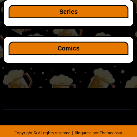
Series
Comics
Copyright © All rights reserved
|
Blogarise
por
Themeansar
.