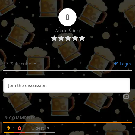
0
Article Rating
Subscribe
Login
9
COMMENTS
Oldest