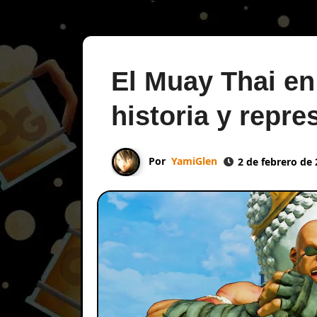
El Muay Thai en
historia y repre
Por
YamiGlen
2 de febrero de