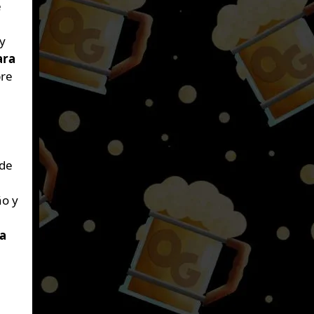
e
y
ara
bre
 de
e
ño y
ra