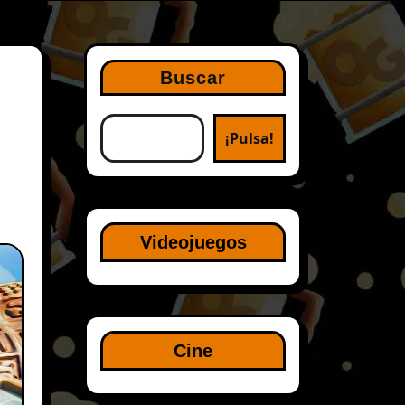
Buscar
¡Pulsa!
Videojuegos
Cine