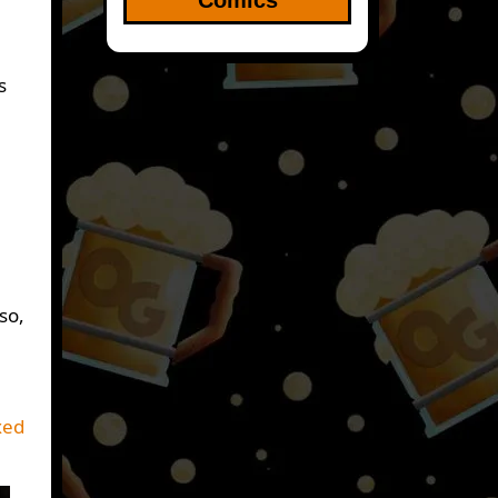
s
so,
xed