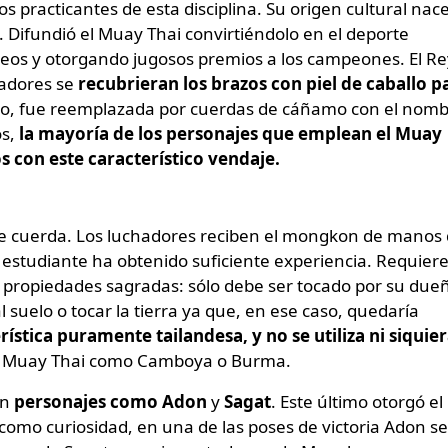
s practicantes de esta disciplina. Su origen cultural nac
. Difundió el Muay Thai convirtiéndolo en el deporte
neos y otorgando jugosos premios a los campeones. El Re
adores se
recubrieran los brazos con piel de caballo p
ego, fue reemplazada por cuerdas de cáñamo con el nom
s,
la mayoría de los personajes que emplean el Muay
os con este característico vendaje.
de cuerda. Los luchadores reciben el mongkon de manos
estudiante ha obtenido suficiente experiencia. Requier
 propiedades sagradas: sólo debe ser tocado por su due
 suelo o tocar la tierra ya que, en ese caso, quedaría
ística puramente tailandesa, y no se utiliza ni siquie
 Muay Thai como Camboya o Burma.
en
personajes como
Adon
y
Sagat
. Este último otorgó el
 como curiosidad, en una de las poses de victoria Adon se