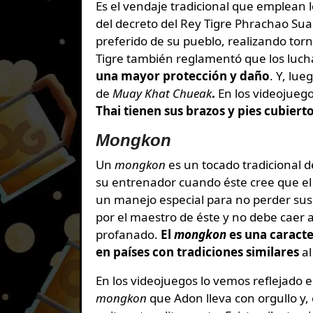
Es el vendaje tradicional que emplean lo
del decreto del Rey Tigre Phrachao Sua
preferido de su pueblo, realizando tor
Tigre también reglamentó que los luch
una mayor protección y daño
. Y, lu
de
Muay Khat Chueak
.
En los videojuego
Thai tienen sus brazos y pies cubiert
Mongkon
Un
mongkon
es un tocado tradicional 
su entrenador cuando éste cree que el 
un manejo especial para no perder sus
por el maestro de éste y no debe caer al
profanado.
El
mongkon
es una caracter
en países con tradiciones similares
al
En los videojuegos lo vemos reflejado 
mongkon
que Adon lleva con orgullo y,