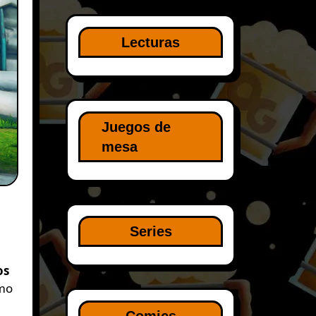
Lecturas
Juegos de
mesa
Series
os
mo
Comics