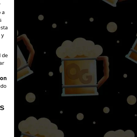
r
o a
s
esta
 y
l de
ar
ron
ado
os