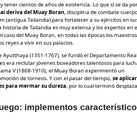
 y tener cientos de años de existencia. Lo que sí se da po
ai deriva del Muay Boran
, disciplina de combate cuerp
m (antigua Tailandia) para fortalecer a su ejércitos en su
 historia de Tailandia es muy extensa y los expertos en 
 el caso del Muay Boran, en todas las épocas los maestros
s reyes a vivir en sus palacios.
de Ayutthaya (1351-1767), se fundó el Departamento Rea
es era reclutar jóvenes boxeadores talentosos para luch
e Rama V (1868-1910), el Muay Boran experimentó un
oción de torneos. Y con el pasar del tiempo,
se aplica
es para mermar su dureza
, por lo cual terminó desplaz
.
ojuego: implementos característic