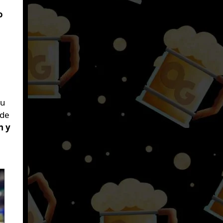
o
su
ede
n y