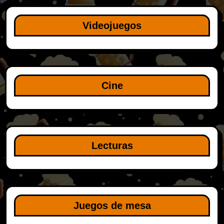
Videojuegos
Cine
Lecturas
Juegos de mesa