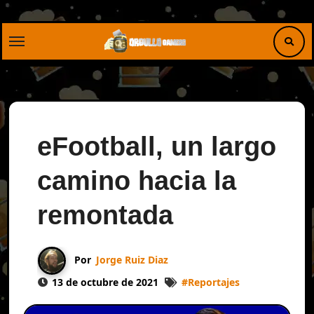
Saltar
al
contenido
eFootball, un largo
camino hacia la
remontada
Por
Jorge Ruiz Diaz
13 de octubre de 2021
#
Reportajes