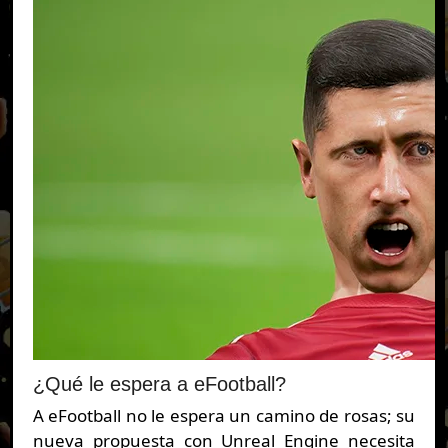
¿Qué le espera a eFootball?
A eFootball no le espera un camino de rosas; su
nueva propuesta con Unreal Engine necesita