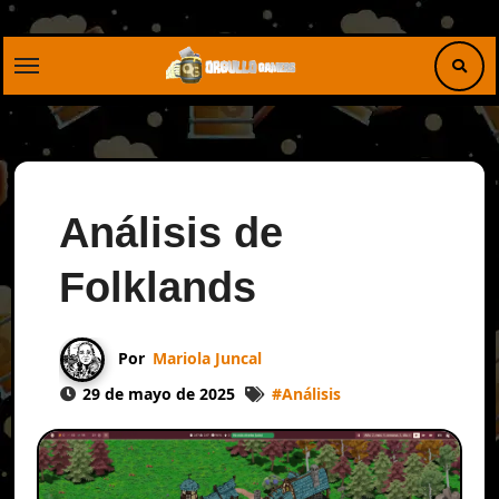
Saltar
al
contenido
Análisis de
Folklands
Por
Mariola Juncal
29 de mayo de 2025
#
Análisis