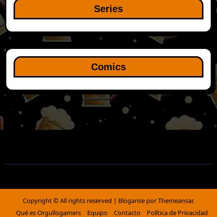
Series
Comics
Copyright © All rights reserved
|
Blogarise
por
Themeansar
.
Qué es Orgullogamers
Equipo
Contacto
Política de Privacidad