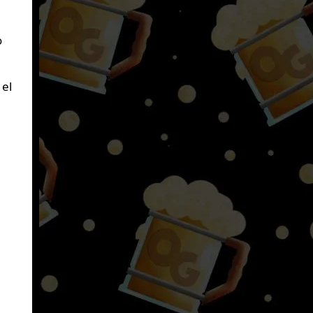
o
 el