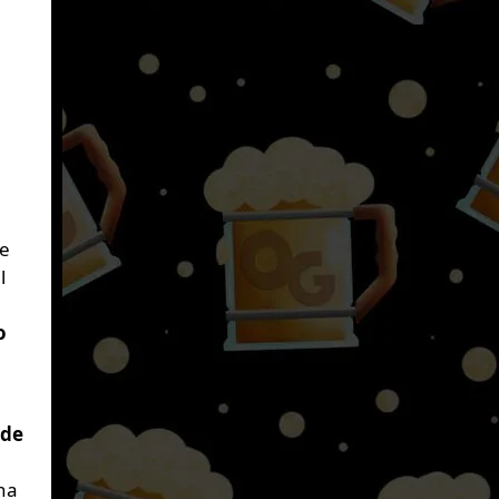
de
l
o
 de
na