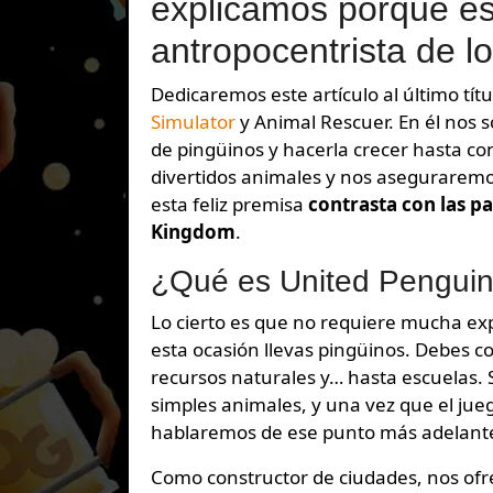
explicamos porqué es 
antropocentrista de l
Dedicaremos este artículo al último t
Simulator
y Animal Rescuer. En él nos 
de pingüinos y hacerla crecer hasta co
divertidos animales y nos aseguraremo
esta feliz premisa
contrasta con las pa
Kingdom
.
¿Qué es United Pengui
Lo cierto es que no requiere mucha exp
esta ocasión llevas pingüinos. Debes co
recursos naturales y… hasta escuelas. 
simples animales, y una vez que el jue
hablaremos de ese punto más adelant
Como constructor de ciudades, nos ofre