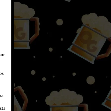
ar.
os
ta
sta