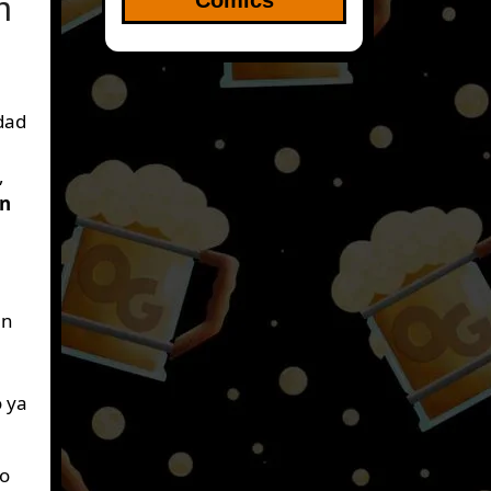
n
dad
,
in
en
o ya
mo