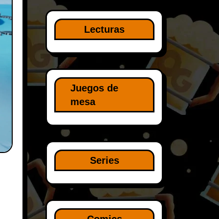
Lecturas
Juegos de
mesa
Series
Comics