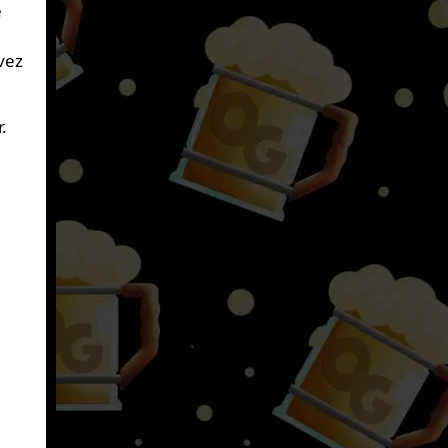
e
vez
.