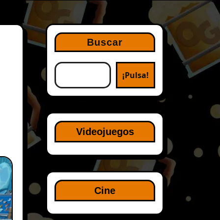
Buscar
¡Pulsa!
Videojuegos
Cine