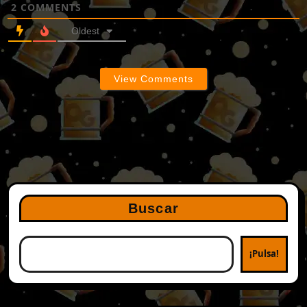
2
COMMENTS
Oldest
View Comments
Buscar
¡Pulsa!