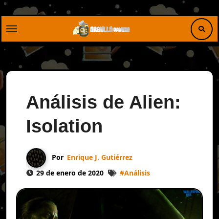
Saltar
al
contenido
Análisis de Alien:
Isolation
Por
Enrique J. Gutiérrez
29 de enero de 2020
#
Análisis