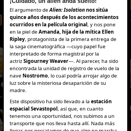
¡Cuidado, un alien anda suelto!
El argumento de
Alien: Isolation
nos sitúa
quince años después de los acontecimientos
ocurridos en la película original
, y nos pone
en la piel de
Amanda, hija de la mítica Ellen
Ripley
, protagonista de la primera entrega de
la saga cinematográfica —cuyo papel fue
interpretado de forma magistral por la
actriz
Sigourney Weaver
—. Al parecer, ha sido
encontrada la unidad de registro de vuelo de la
nave
Nostromo
, lo cual podría arrojar algo de
luz sobre la misteriosa desaparición de su
madre.
Este dispositivo ha sido llevado a la
estación
espacial Sevastopol
, así que, en cuanto
tenemos una oportunidad, nos subimos a un
transporte que nos lleva hasta allí. Nada más
llegar, nos percatamos de que algo no marcha