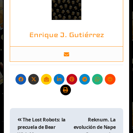
Enrique J. Gutiérrez
Navegación
de
The Lost Robots: la
Reknum. La
entradas
precuela de Bear
evolución de Nape