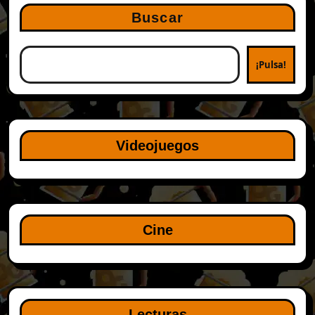
Buscar
¡Pulsa!
Videojuegos
Cine
Lecturas