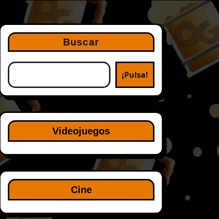
Buscar
¡Pulsa!
Videojuegos
Cine