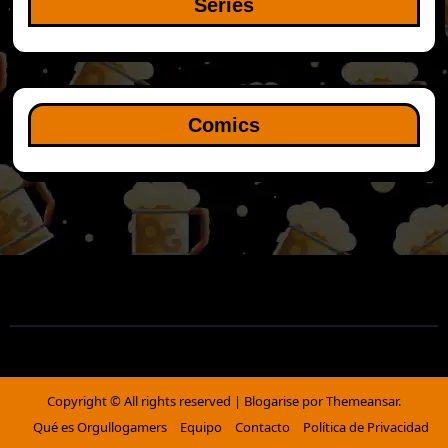
Series
Comics
Copyright © All rights reserved
|
Blogarise
por
Themeansar
.
Qué es Orgullogamers
Equipo
Contacto
Política de Privacidad