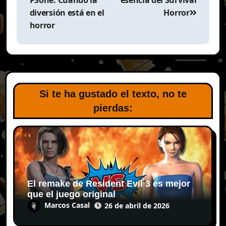
PSone: Cuando la
esencia del Survival
diversión está en el
Horror
horror
Si te ha gustado el texto, no te
pierdas:
El remake de Resident Evil 3 es mejor
que el juego original
Marcos Casal
26 de abril de 2026