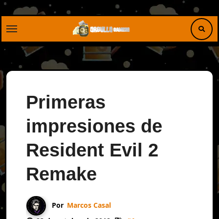
Saltar
al
contenido
Primeras
impresiones de
Resident Evil 2
Remake
Por
Marcos Casal