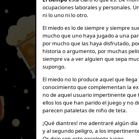
ocupaciones laborales y personales. Una
ni lo uno ni lo otro.
El miedo es lo de siempre y siempre su
mucho que uno haya jugado a una parte
por mucho que las haya disfrutado, por
historia o argumento, por muchas peli
siempre va a ver alguien que sepa muc
supongo.
El miedo no lo produce aquel que lleg
conocimiento que complementan la exp
no de aquel usuario impertinente que 
ellos los que han parido el juego y n
parecen pataletas de niño de teta.
¡Qué diantres! me adentraré algún día
y al segundo peligro, a los impertinente
Os dejo con este excelente juego.