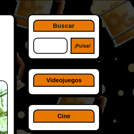
Buscar
¡Pulsa!
Videojuegos
Cine