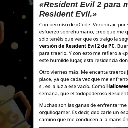
«Resident Evil 2 para m
Resident Evil.»
Con permiso de «Code: Veronica», por supuesto. Me debato entre estos dos, pero haciendo un
esfuerzo sobrehumano, creo que me qu
sólo tenéis que ver que os traigo la s
versión de
Resident Evil 2 de PC
. Bue
para traerlo. Y con esto me refiero a «
este humilde lugar, esta residencia d
Otro viernes más. Me encanta traeros j
place, ya que cada vez que me enfrento
si, es la luz a ese vacío. Como
Hallowe
semana, que el todopoderoso Resident 
Muchas son las ganas de enfrentarme 
orgullogamer. Es decir, dedicarle un e
camino que me conducen a la mansió