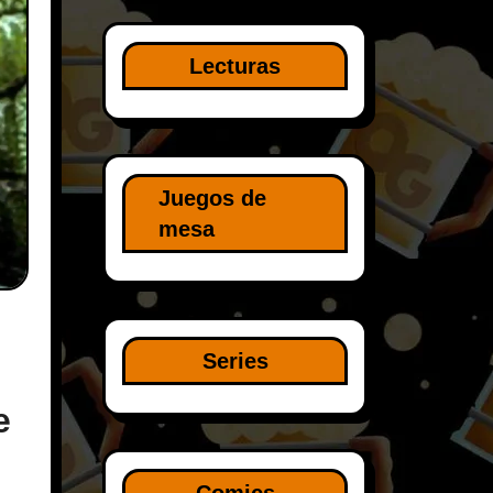
Lecturas
Juegos de
mesa
Series
e
Comics