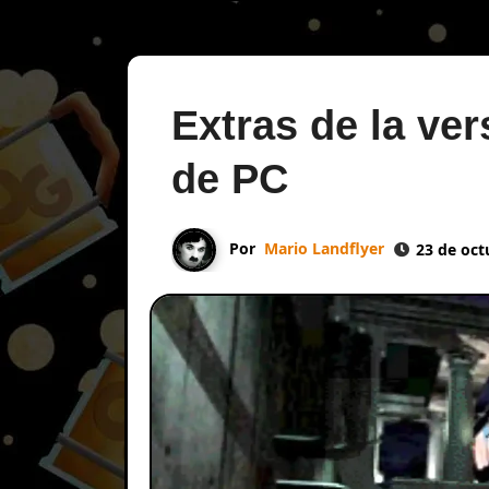
Extras de la ver
de PC
Por
Mario Landflyer
23 de oct