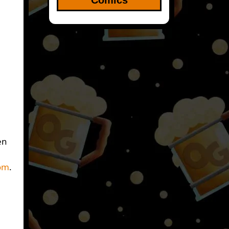
en
om
.