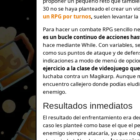
proponer un pequeño reto que también
30 no se haya planteado el crear un vi
un RPG por turnos
,
suelen levantar l
Para hacer un combate RPG sencillo ne
es un bucle continuo de acciones has
hace mediante While. Con variables, se
como sus puntos de ataque y de defens
indicaciones a modo de menú de opcione
ejercicio a la clase de videojuego que
luchaba contra un Magikarp. Aunque m
encuentro callejero donde podías eludir
enemigo.
Resultados inmediatos
El resultado del enfrentamiento era d
caso les planteé como base el que el pe
enemigo siempre atacaría, ya que no q