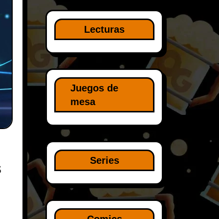
Lecturas
Juegos de
mesa
Series
s
Comics