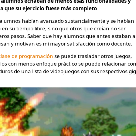
s alumnos echaban de menos esas funcionalidades y
ra que su ejercicio fuese más completo
.
 alumnos habían avanzado sustancialmente y se habían
 en su tiempo libre, sino que otros que creían no ser
eros pasos. Saber que hay alumnos que antes estaban a
eresan y motivan es mi mayor satisfacción como docente.
clase de programación
se puede trasladar otros juegos,
plos con menos enfoque práctico se puede relacionar co
duros de una lista de videojuegos con sus respectivos gi