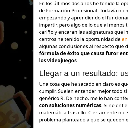
En los últimos dos años he tenido la oportunidad de trabajar como profesora sustituta en Centros
de Formación Profesional. Todavía no 
empezando y aprendiendo el funcionami
impartir, pero algo de lo que al meno
cariño y encaran las asignaturas que im
centros he tenido la oportunidad de
en
algunas conclusiones al respecto que 
fórmula de éxito que causa furor ent
los videojuegos
.
Llegar a un resultado: 
Una cosa que he sacado en claro es que
cumplir. Suelen entender mejor todo si e
genérico R. De hecho, me lo han confe
con soluciones numéricas
. Si no ent
matemática tras ello. Ciertamente no e
problema planteado a que se queden e