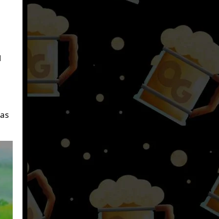
l
n
gas