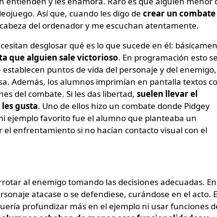
 entienden y les enamora. Raro es que alguien menor 
deojuego. Así que, cuando les digo de
crear un combate
a cabeza del ordenador y me escuchan atentamente.
cesitan desglosar qué es lo que sucede en él: básicame
ta que alguien sale victorioso
. En programación esto s
 establecen puntos de vida del personaje y del enemigo,
a. Además, los alumnos imprimían en pantalla textos c
s del combate. Si les das libertad,
suelen llevar el
 les gusta
. Uno de ellos hizo un combate donde Pidgey
i ejemplo favorito fue el alumno que planteaba un
 el enfrentamiento si no hacían contacto visual con el
errotar al enemigo tomando las decisiones adecuadas. En
rsonaje atacase o se defendiese, curándose en el acto. E
uería profundizar más en el ejemplo ni usar funciones d