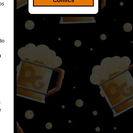
do
a
s
e