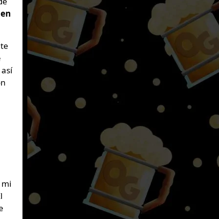
de
 en
nte
e
 así
on
 mi
l
e