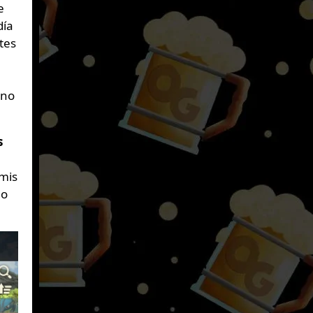
e
día
tes
 no
s
mis
 o