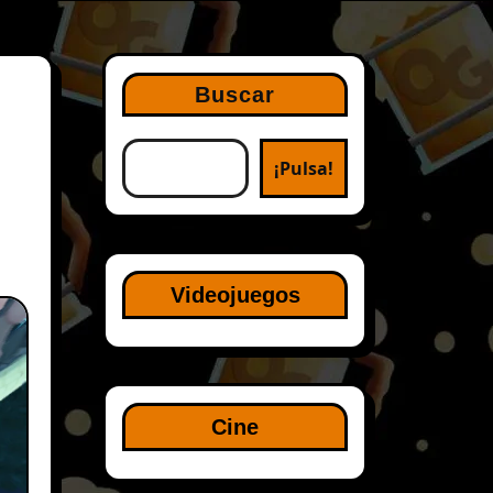
Buscar
¡Pulsa!
Videojuegos
Cine