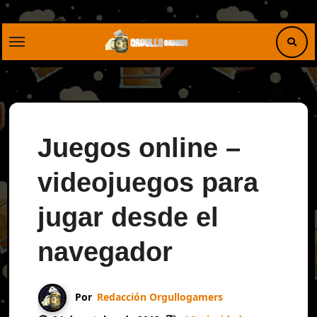
Saltar
al
contenido
Juegos online –
videojuegos para
jugar desde el
navegador
Por
Redacción Orgullogamers