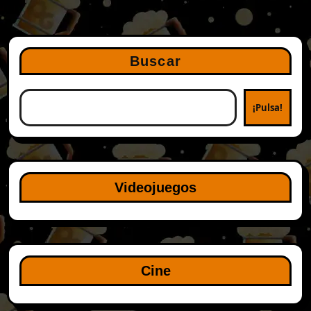
Buscar
¡Pulsa!
Videojuegos
Cine