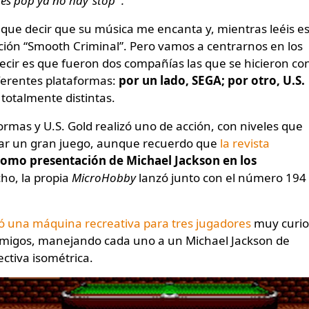
es pop ya no hay ‘stop’”.
que decir que su música me encanta y, mientras leéis e
ción “Smooth Criminal”. Pero vamos a centrarnos en los
ecir es que fueron dos compañías las que se hicieron co
iferentes plataformas:
por un lado, SEGA; por otro, U.S.
totalmente distintas.
rmas y U.S. Gold realizó uno de acción, con niveles que
erar un gran juego, aunque recuerdo que
la revista
omo presentación de Michael Jackson en los
cho, la propia
MicroHobby
lanzó junto con el número 194
ó una máquina recreativa para tres jugadores
muy curio
 amigos, manejando cada uno a un Michael Jackson de
ectiva isométrica.