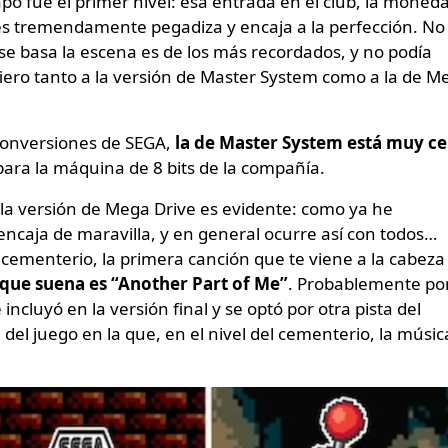
ó fue el primer nivel: esa entrada en el club, la moned
s tremendamente pegadiza y encaja a la perfección. No
se basa la escena es de los más recordados, y no podía
efiero tanto a la versión de Master System como a la de M
onversiones de SEGA,
la de Master System está muy ce
para la máquina de 8 bits de la compañía.
 la versión de Mega Drive es evidente: como ya he
encaja de maravilla, y en general ocurre así con todos…
l cementerio, la primera canción que te viene a la cabeza
 que suena es “Another Part of Me”
. Probablemente po
incluyó en la versión final y se optó por otra pista del
a del juego en la que, en el nivel del cementerio, la música