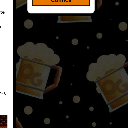
ste
n
sa,