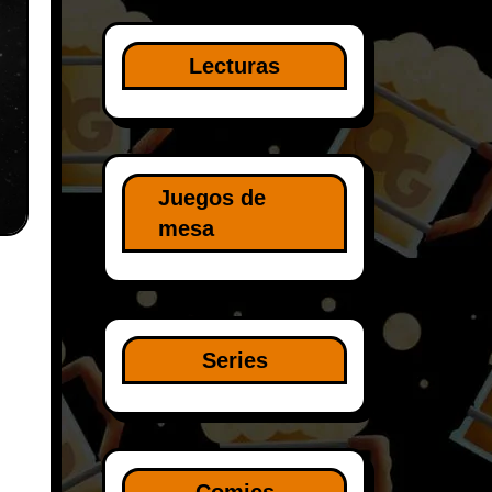
Lecturas
Juegos de
mesa
Series
Comics