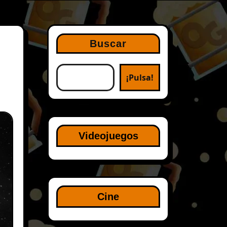
Buscar
¡Pulsa!
Videojuegos
Cine