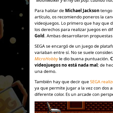
“Moonwalker y el rey del pop: cuando hac
Para hablar de
Michael Jackson
tengo 
artículo, os recomiendo poneros la can
videojuegos. Lo primero que hay que d
los derechos para realizar juegos en d
Gold
. Ambas desarrollaron propuestas 
SEGA se encargó de un juego de platafo
variaban entre sí. No se suele consid
MicroHobby
le dio buena puntuación.
C
videojuegos no está nada mal
; de he
una demo.
También hay que decir que
SEGA realiz
ya que permite jugar a la vez con dos
diferente color. Es un arcade con persp