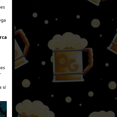
a
 es
ega
rca
 es
r
 sí