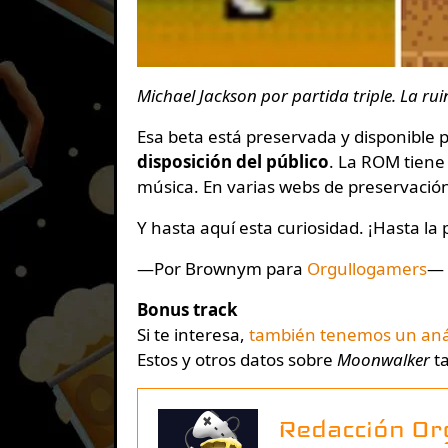
Michael Jackson por partida triple. La rui
Esa beta está preservada y disponible 
disposición del público
. La ROM tiene 
música. En varias webs de preservación
Y hasta aquí esta curiosidad. ¡Hasta la
—Por Brownym para
Orgullogamers
—
Bonus track
Si te interesa,
también tenemos un anál
Estos y otros datos sobre
Moonwalker
ta
Redacción Or