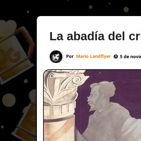
La abadía del c
Por
Mario Landflyer
5 de nov