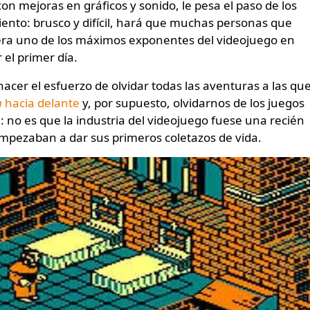
 con mejoras en gráficos y sonido, le pesa el paso de los
iento: brusco y difícil, hará que muchas personas que
dera uno de los máximos exponentes del videojuego en
 el primer día.
cer el esfuerzo de olvidar todas las aventuras a las qu
n
hacia delante
y, por supuesto, olvidarnos de los juegos
a
: no es que la industria del videojuego fuese una recién
empezaban a dar sus primeros coletazos de vida.