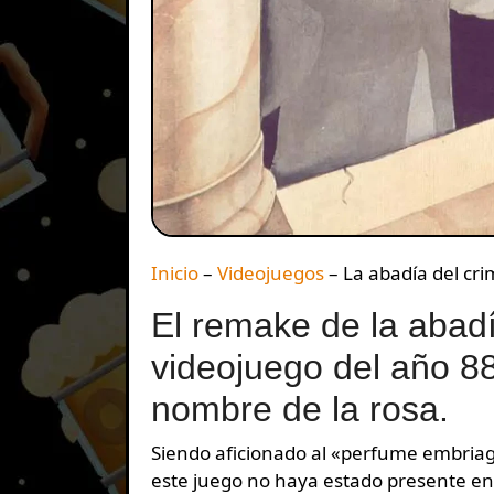
Inicio
–
Videojuegos
–
La abadía del cr
El remake de la abadí
videojuego del año 88
nombre de la rosa.
Siendo aficionado al «perfume embriagador» que producen los píxeles añejos, es un crimen que
este juego no haya estado presente e