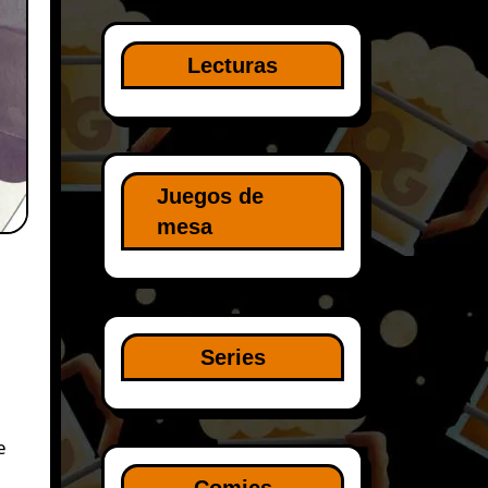
Lecturas
Juegos de
mesa
Series
Comics