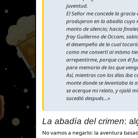
juventud.
El Señor me concede la gracia d
produjeron en la abadía cuyo 
manto de silencio; hacia fina
fray Guillermo de Occam, sabio
el desempeño de la cual tocarí
como me convertí al mismo tie
arrepentirme, porque con él fui
para memoria de los que veng
Así, mientras con los días iba 
monte donde se levantaba la ab
se acerque mi relato, y ojalá
sucedió después…»
La abadía del crimen
: a
No vamos a negarlo: la aventura basad