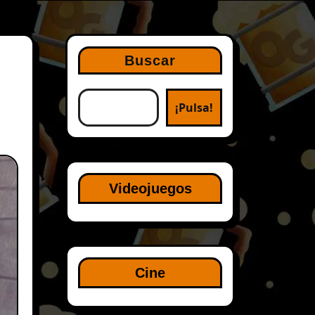
Buscar
¡Pulsa!
Videojuegos
Cine