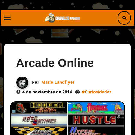
Saltar
al
contenido
Arcade Online
Por
Mario Landflyer
4 de noviembre de 2014
#
Curiosidades